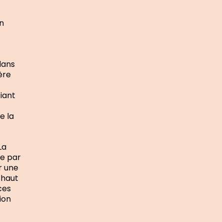
n
dans
ère
fiant
e la
La
se par
r une
 haut
ces
ion