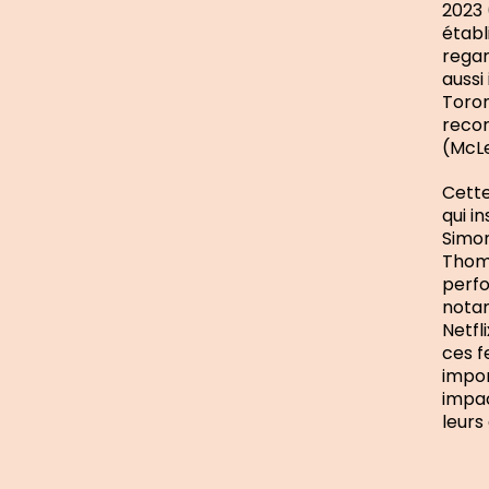
2023 
établ
regar
aussi
Toron
recor
(McLe
Cette
qui i
Simon
Thoma
perfo
notam
Netfli
ces f
impor
impac
leurs 