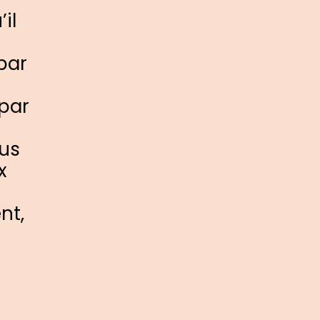
il
par
 par
ous
x
nt,