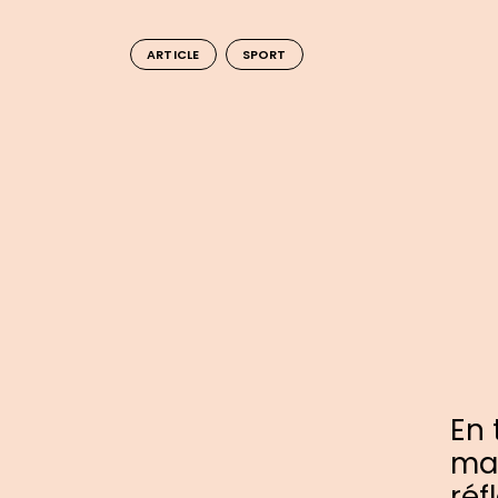
ARTICLE
SPORT
En 
maî
réf