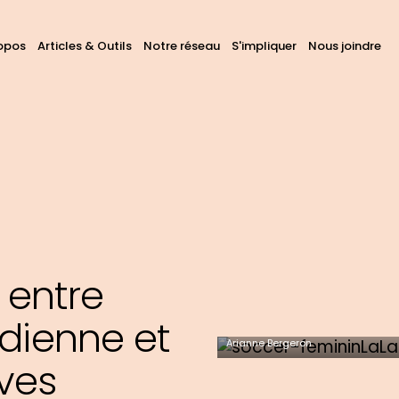
avigation
opos
Articles & Outils
Notre réseau
S'impliquer
Nous joindre
hercher
ans
rincipale
ous
s
tes
 entre
idienne et
Arianne Bergeron
ives