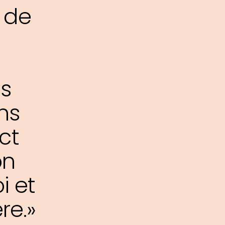
 de
es
ans
ct
on
i et
re.»