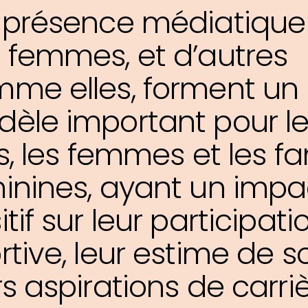
 présence médiatique
 femmes, et d’autres
me elles, forment un
èle important pour l
les, les femmes et les f
inines, ayant un impa
itif sur leur participati
rtive, leur estime de so
rs aspirations de carriè