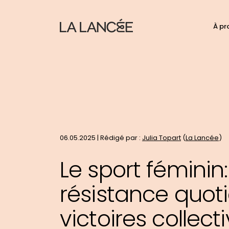
N
À pr
C
d
p
t
le
si
06.05.2025 | Rédigé par :
Julia Topart
(
La Lancée
)
Le sport féminin:
résistance quot
victoires collect