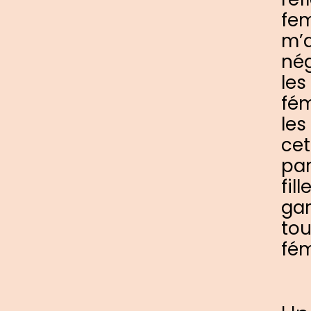
fem
m’a
nég
les
fém
les
cet
par
fil
gar
tou
fém