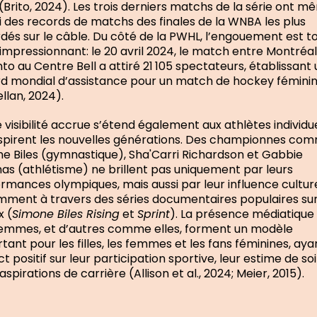
(Brito, 2024). Les trois derniers matchs de la série ont 
i des records de matchs des finales de la WNBA les plus
dés sur le câble. Du côté de la PWHL, l’engouement est t
 impressionnant: le 20 avril 2024, le match entre Montréal
to au Centre Bell a attiré 21 105 spectateurs, établissant 
d mondial d’assistance pour un match de hockey fémini
llan, 2024).
 visibilité accrue s’étend également aux athlètes individu
nspirent les nouvelles générations. Des championnes co
e Biles (gymnastique), Sha'Carri Richardson et Gabbie
s (athlétisme) ne brillent pas uniquement par leurs
rmances olympiques, mais aussi par leur influence culture
ment à travers des séries documentaires populaires su
x (
Simone Biles Rising
et
Sprint
). La présence médiatique
emmes, et d’autres comme elles, forment un modèle
tant pour les filles, les femmes et les fans féminines, aya
t positif sur leur participation sportive, leur estime de soi
aspirations de carrière (Allison et al., 2024; Meier, 2015).