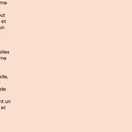
même
out
 et
un
n
elles
mme
lle,
r
 de
nt un
 et