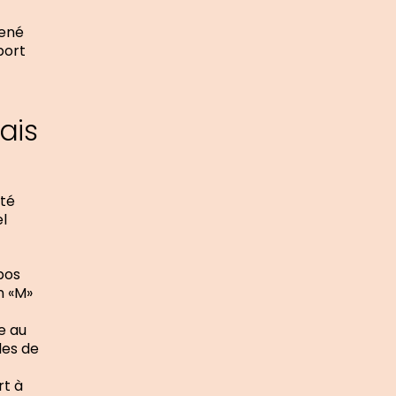
mené
port
ais
ité
l
pos
n «M»
e au
les de
rt à