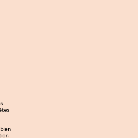
as
ètes
 bien
ion.