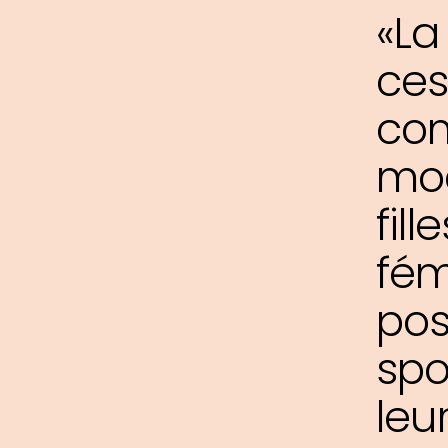
«La
ces
com
mod
fil
fém
pos
spo
leu