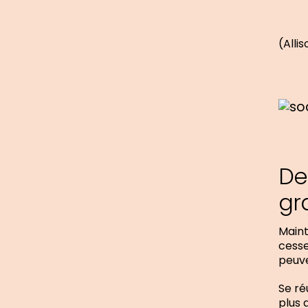
(Allis
De
gr
Maint
cesse
peuve
Se ré
plus 