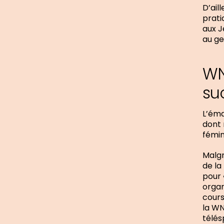
D’ail
prati
aux J
au g
WN
su
L’éma
dont 
fémin
Malgr
de la
pour 
organ
cours
la WN
télés