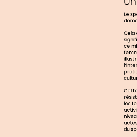
Un
Le sp
domai
Cela 
signi
ce mi
femme
illus
l’int
prati
cultu
Cette
résis
les f
activ
nivea
actes
du s