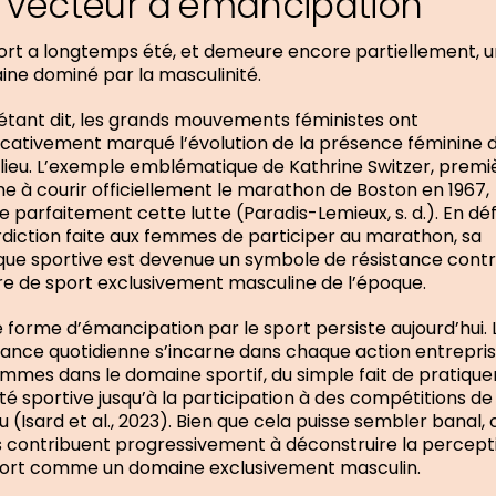
 vecteur d’émancipation
ort a longtemps été, et demeure encore partiellement, u
ne dominé par la masculinité.
étant dit, les grands mouvements féministes ont
ficativement marqué l’évolution de la présence féminine 
lieu. L’exemple emblématique de Kathrine Switzer, premi
 à courir officiellement le marathon de Boston en 1967,
tre parfaitement cette lutte (Paradis-Lemieux, s. d.). En dé
erdiction faite aux femmes de participer au marathon, sa
que sportive est devenue un symbole de résistance contr
re de sport exclusivement masculine de l’époque.
 forme d’émancipation par le sport persiste aujourd’hui. 
tance quotidienne s’incarne dans chaque action entrepri
emmes dans le domaine sportif, du simple fait de pratique
ité sportive jusqu’à la participation à des compétitions de
u (Isard et al., 2023). Bien que cela puisse sembler banal, 
 contribuent progressivement à déconstruire la percept
port comme un domaine exclusivement masculin.