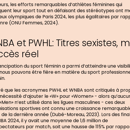
leurs, les efforts remarquables d’athlètes féminines qui
quent leur sport tout en défaisant des stéréotypes ont 
eux olympiques de Paris 2024, les plus égalitaires par rap
enre (ONU Femmes, 2024).
BA et PWHL: Titres sexistes, m
ccès réel
ncipation du sport féminin a parmi d’atteindre une visibil
nous pouvons être fière en matière du sport professionne
in.
é que les acronymes PWHL et WNBA sont critiqués à pro
 nécessité d’ajouter le «W» pour «Women» - alors qu’aucu
«Men» n’est utilisé dans les ligues masculines - ces deux
isations sportives ont connu une croissance remarquabl
 de la dernière année (Dubé-Moreau, 2023). Lors des fina
BA 2024, il y avait une moyenne de 1,6 million de
pectateurs par match, soit une hausse de 115% par rappo