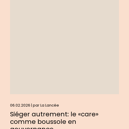
plus
sur
:
Siéger
autrement:
le
«care»
comme
boussole
en
gouvernance
06.02.2026 | par
La Lancée
Siéger autrement: le «care»
comme boussole en