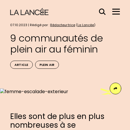
Effacer
Menu
le
Hamb
contenu
07.10.2023 | Rédigé par :
Rédacteur·trice
(
La Lancée
)
du
9 communautés de
champs
plein air au féminin
ARTICLE
PLEIN AIR
Face
Elles sont de plus en plus
nombreuses à se