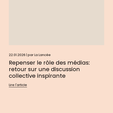
retour
sur
une
discussion
collective
inspirante
22.01.2026 | par
La Lancée
Repenser le rôle des médias:
retour sur une discussion
collective inspirante
Lire l'article