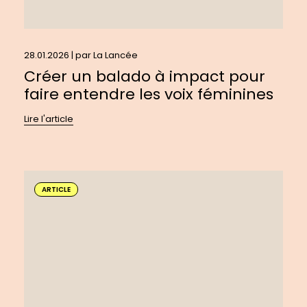
28.01.2026 | par
La Lancée
Créer un balado à impact pour
faire entendre les voix féminines
Lire l'article
En
savoir
ARTICLE
plus
sur
:
Repenser
le
rôle
des
médias: