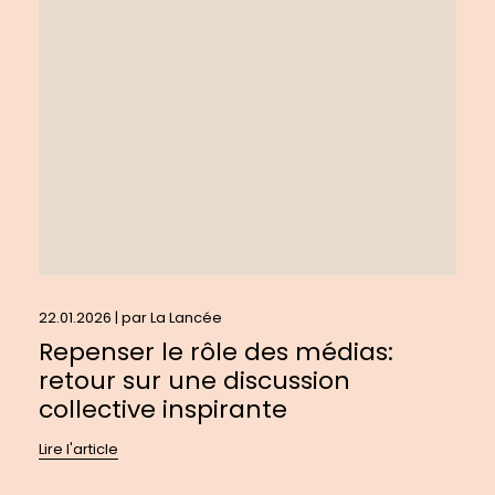
le
rôle
des
médias:
retour
sur
une
discussion
collective
inspirante
22.01.2026 | par
La Lancée
Repenser le rôle des médias:
retour sur une discussion
collective inspirante
Lire l'article