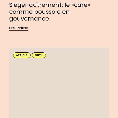
Siéger autrement: le «care»
comme boussole en
gouvernance
Lire l'article
En
savoir
ARTICLE
OUTIL
plus
sur
:
Créer
un
balado
à
impact
pour
faire
entendre