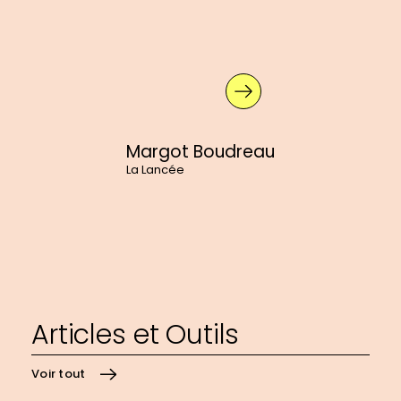
En
savoir
plus
sur
:
Margot
Boudreau
Margot Boudreau
La Lancée
Articles et Outils
Voir tout