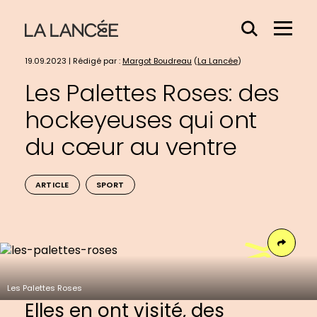
Effacer
Menu
le
Hamb
contenu
19.09.2023 | Rédigé par :
Margot Boudreau
(
La Lancée
)
du
Les Palettes Roses: des
champs
hockeyeuses qui ont
du cœur au ventre
ARTICLE
SPORT
Face
Les Palettes Roses
Elles en ont visité, des