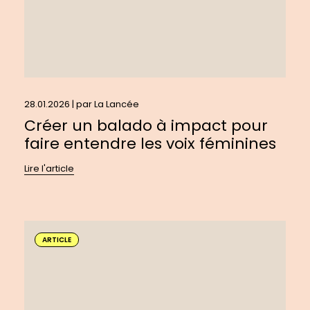
les
voix
féminines
28.01.2026 | par
La Lancée
Créer un balado à impact pour
faire entendre les voix féminines
Lire l'article
En
savoir
ARTICLE
plus
sur
:
Repenser