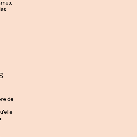
mmes,
les
s
ère de
u'elle
n