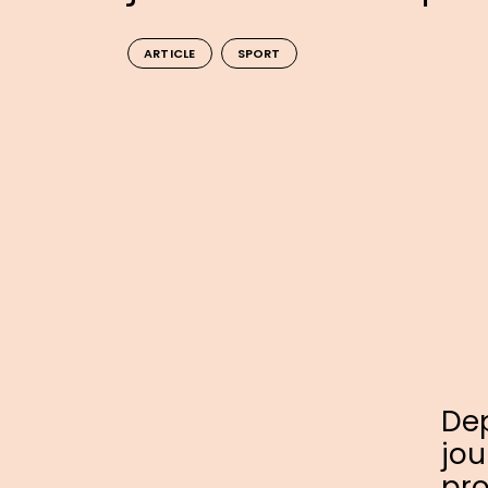
ARTICLE
SPORT
Dep
jou
pro