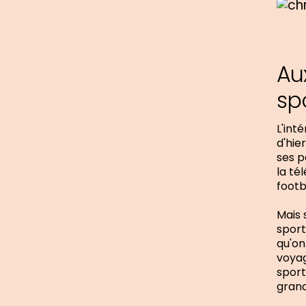
Au
sp
L'int
d'hier
ses p
la té
footba
Mais 
sport
qu'on
voyag
sport
grandi