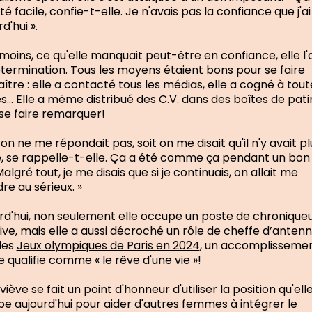
té facile, confie-t-elle. Je n'avais pas la confiance que j'ai
d'hui ».
oins, ce qu'elle manquait peut-être en confiance, elle l'
termination. Tous les moyens étaient bons pour se faire
ître : elle a contacté tous les médias, elle a cogné à tout
s… Elle a même distribué des C.V. dans des boîtes de pati
se faire remarquer!
t on ne me répondait pas, soit on me disait qu'il n'y avait p
, se rappelle-t-elle. Ça a été comme ça pendant un bon
algré tout, je me disais que si je continuais, on allait me
re au sérieux. »
rd'hui, non seulement elle occupe un poste de chronique
ive, mais elle a aussi décroché un rôle de cheffe d’anten
les
Jeux olympiques de Paris en 2024
, un accomplisseme
le qualifie comme « le rêve d'une vie »!
iève se fait un point d'honneur d'utiliser la position qu'ell
e aujourd'hui pour aider d'autres femmes à intégrer le