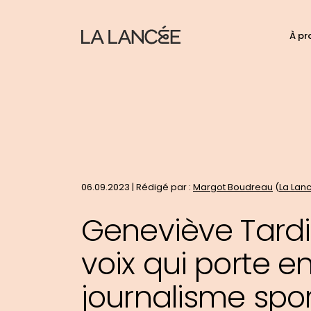
N
À pr
C
d
p
t
le
si
06.09.2023 | Rédigé par :
Margot Boudreau
(
La Lan
Geneviève Tardi
voix qui porte e
journalisme spor