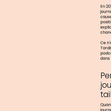
En 20
journ
cause
posit
expli
chanc
Ce n'
Tardi
podc
dans 
Pe
jou
tai
Quand
journ