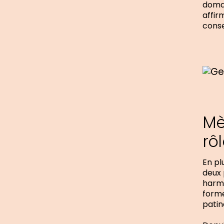
domai
affir
consei
Mè
rô
En pl
deux 
harmo
forme
patin