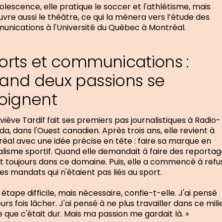
dolescence, elle pratique le soccer et l'athlétisme, mais
vre aussi le théâtre, ce qui la mènera vers l’étude des
nications à l'Université du Québec à Montréal.
orts et communications :
and deux passions se
joignent
iève Tardif fait ses premiers pas journalistiques à Radio-
a, dans l'Ouest canadien. Après trois ans, elle revient à
éal avec une idée précise en tête : faire sa marque en
alisme sportif. Quand elle demandait à faire des reportag
it toujours dans ce domaine. Puis, elle a commencé à refu
les mandats qui n'étaient pas liés au sport.
 étape difficile, mais nécessaire, confie-t-elle. J'ai pensé
eurs fois lâcher. J'ai pensé à ne plus travailler dans ce mili
 que c'était dur. Mais ma passion me gardait là. »