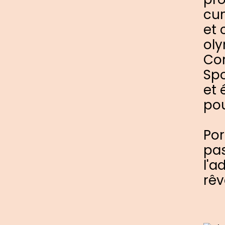
cum
et 
oly
Cor
Spo
et 
pou
Por
pas
l'a
rêv