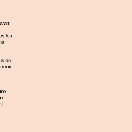
avait
es les
ns
lus de
 deux
ure
ne
nt
e