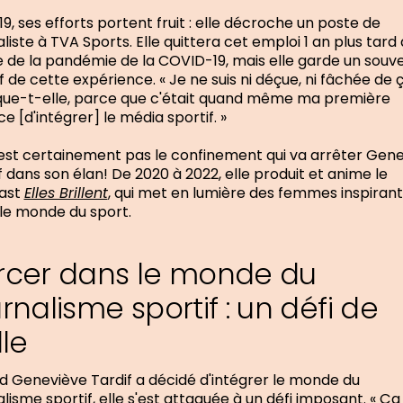
19, ses efforts portent fruit : elle décroche un poste de
aliste à TVA Sports. Elle quittera cet emploi 1 an plus tard 
 de la pandémie de la COVID-19, mais elle garde un souve
if de cette expérience. « Je ne suis ni déçue, ni fâchée de ç
que-t-elle, parce que c'était quand même ma première
e [d'intégrer] le média sportif. »
est certainement pas le confinement qui va arrêter Gen
f dans son élan! De 2020 à 2022, elle produit et anime le
ast
Elles Brillent
, qui met en lumière des femmes inspiran
le monde du sport.
rcer dans le monde du
rnalisme sportif : un défi de
lle
 Geneviève Tardif a décidé d'intégrer le monde du
alisme sportif, elle s'est attaquée à un défi imposant. « Ça