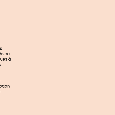
s
. Avec
ques à
e
s
otion
e