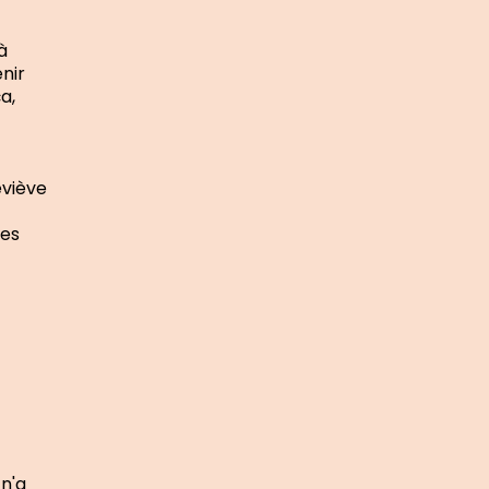
à
nir
a,
eviève
tes
 n'a