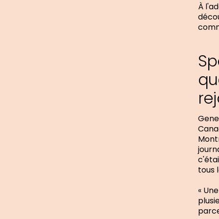
À l'a
décou
commu
Sp
qu
re
Genev
Canad
Montr
journ
c'éta
tous 
« Une
plusi
parce