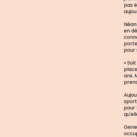
pas é
aujour
Néanm
en dé
conna
porte
pour 
« Soi
place
ans. M
prend
Aujou
sport
pour 
qu'el
Genev
occup