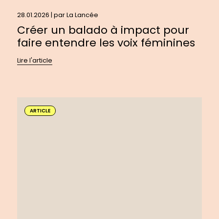
28.01.2026 | par
La Lancée
Créer un balado à impact pour
faire entendre les voix féminines
Lire l'article
En
savoir
ARTICLE
plus
sur
:
Repenser
le
rôle
des
médias:
retour
sur