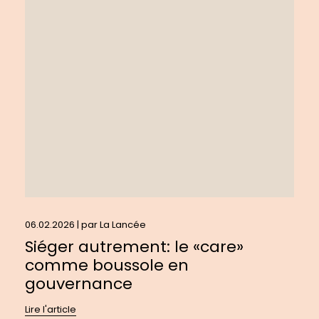
Siéger
autrement:
le
«care»
comme
boussole
en
gouvernance
06.02.2026 | par
La Lancée
Siéger autrement: le «care»
comme boussole en
gouvernance
Lire l'article