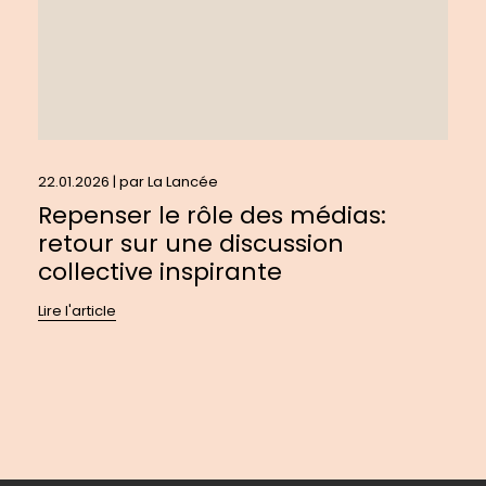
une
discussion
collective
inspirante
22.01.2026 | par
La Lancée
Repenser le rôle des médias:
retour sur une discussion
collective inspirante
Lire l'article