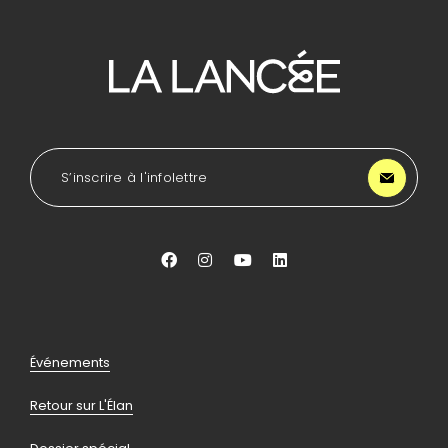
Pour
se
diriger
à
l'accueil
de
LA
S’inscrire à l'infolettre
Lancée
Aller
Aller
Aller
Aller
vers
vers
vers
vers
facebook
instagram
youtube
linkedin
Pied
Événements
de
Retour sur L'Élan