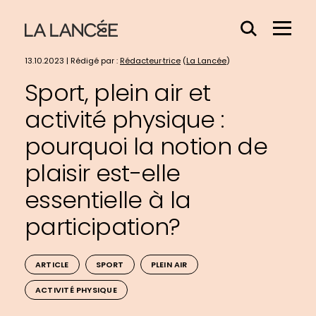
Effacer
Menu
le
Hamb
contenu
13.10.2023 | Rédigé par :
Rédacteur·trice
(
La Lancée
)
du
Sport, plein air et
champs
activité physique :
pourquoi la notion de
plaisir est-elle
essentielle à la
participation?
ARTICLE
SPORT
PLEIN AIR
ACTIVITÉ PHYSIQUE