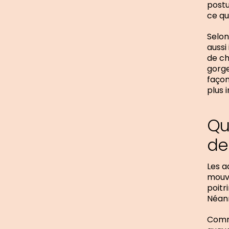
postu
ce qu
Selon
aussi
de ch
gorge
façon
plus 
Qu
de
Les a
mouve
poitr
Néanm
Comme