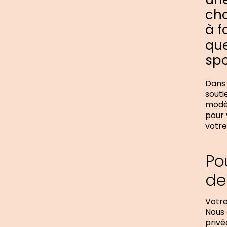
cha
à f
que
spo
Dans 
souti
modèl
pour 
votre
Po
de
Votre
Nous 
privé