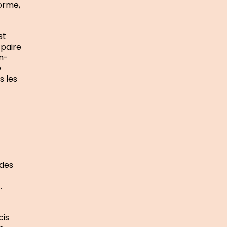
forme,
st
 paire
en-
e
s les
e
 des
.
cis