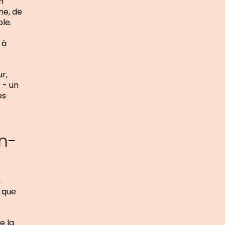
n
ne, de
le.
 à
r,
 - un
es
en-
n
t que
e la