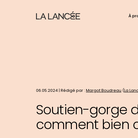
N
À pr
C
d
p
t
le
si
06.05.2024 | Rédigé par :
Margot Boudreau
(
La Lan
Soutien-gorge d
comment bien c