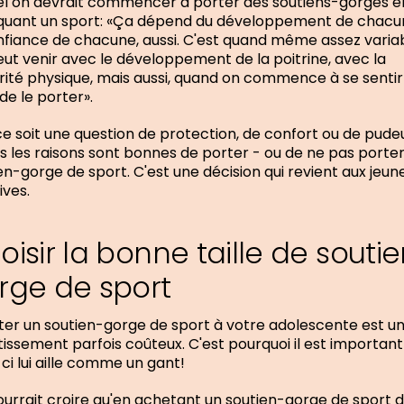
l on devrait commencer à porter des soutiens-gorges e
quant un sport: «Ça dépend du développement de chacu
nfiance de chacune, aussi. C'est quand même assez variab
ut venir avec le développement de la poitrine, avec la
ité physique, mais aussi, quand on commence à se sentir
 de le porter».
e soit une question de protection, de confort ou de pudeu
s les raisons sont bonnes de porter - ou de ne pas porter
en-gorge de sport. C'est une décision qui revient aux jeun
ives.
oisir la bonne taille de souti
rge de sport
er un soutien-gorge de sport à votre adolescente est u
tissement parfois coûteux. C'est pourquoi il est importan
-ci lui aille comme un gant!
urrait croire qu'en achetant un soutien-gorge de sport d