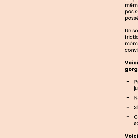
même 
pas s
possè
Un so
frict
même,
convi
Voici
gorg
P
j
N
S
C
s
Voici