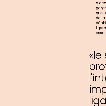
a occ
gorge
que: 
de la
déchi
ligam
essen
«le
pro
l'i
imp
lig