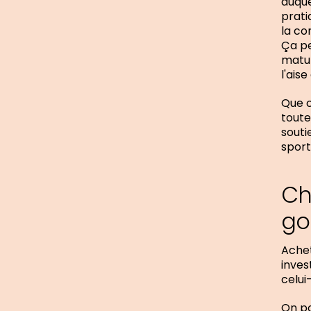
auque
prati
la co
Ça pe
matur
l'aise
Que c
toute
souti
sport
Ch
go
Achet
inves
celui
On po