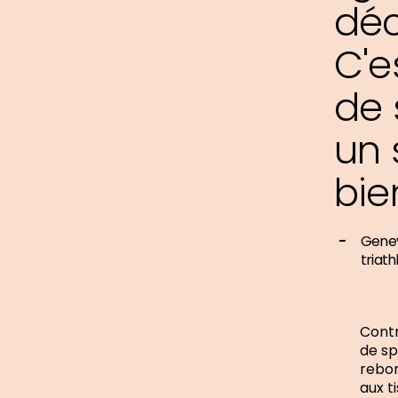
déc
C'e
de 
un 
bie
Genev
triat
Contr
de sp
rebon
aux t