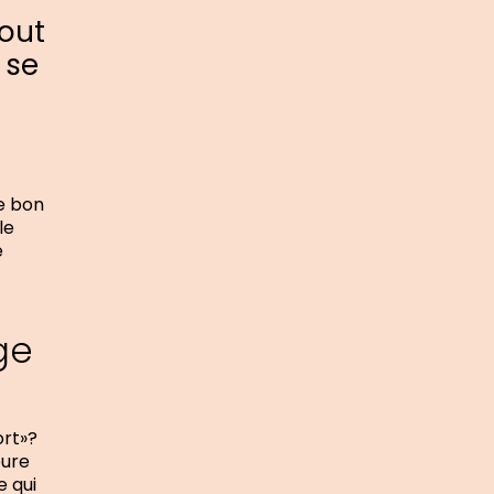
tout
 se
le bon
le
e
ge
ort»?
eure
e qui