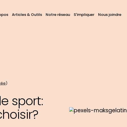
avigation
opos
Articles & Outils
Notre réseau
S'impliquer
Nous joindre
hercher
ans
rincipale
ous
s
tes
cée
)
e sport:
hoisir?