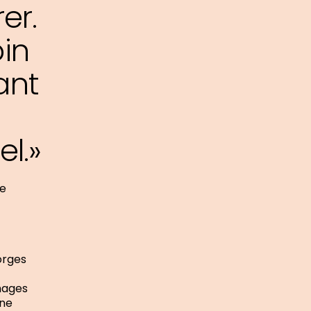
er.
oin
ant
el.»
de
orges
mages
nne