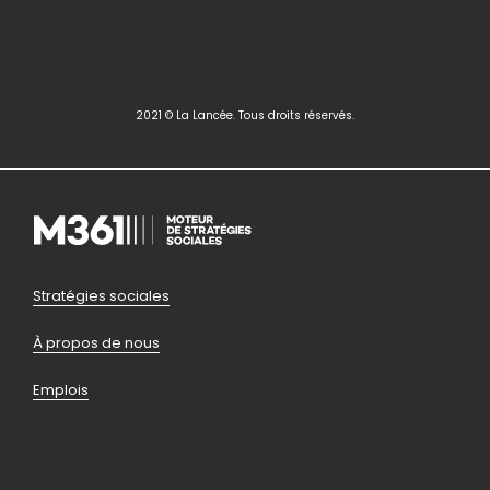
2021 © La Lancée. Tous droits réservés.
Pied
Stratégies sociales
de
À propos de nous
page
Emplois
bas