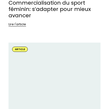
Commercialisation du sport
féminin: s’adapter pour mieux
avancer
Lire l'article
En
savoir
ARTICLE
plus
sur
:
Sport
et
maternité:
un
terrain
parsemé
de
défis…