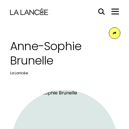
Effacer
Menu
le
Hamb
contenu
du
Face
champs
Anne-Sophie
Brunelle
La Lancée