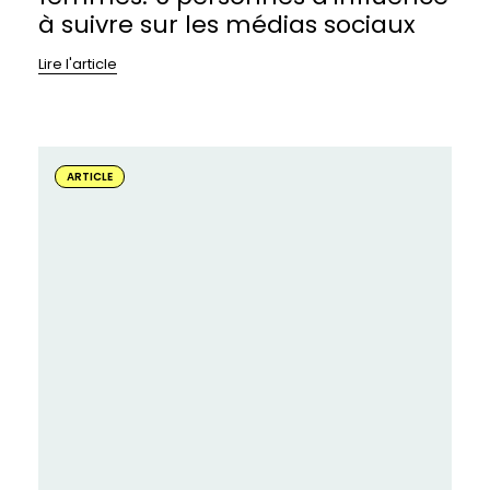
à suivre sur les médias sociaux
Lire l'article
En
savoir
ARTICLE
plus
sur
:
Enjeux
liés
au
genre
dans
le
sport:
un
événement
inspirant