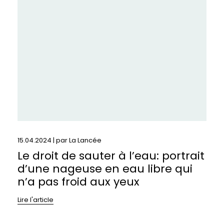
de
sauter
à
l’eau:
portrait
d’une
nageuse
en
eau
libre
qui
n’a
pas
15.04.2024 | par
La Lancée
froid
Le droit de sauter à l’eau: portrait
aux
d’une nageuse en eau libre qui
yeux
n’a pas froid aux yeux
Lire l'article