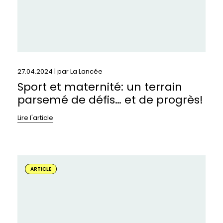
et
de
progrès!
27.04.2024 | par
La Lancée
Sport et maternité: un terrain
parsemé de défis… et de progrès!
Lire l'article
En
savoir
ARTICLE
plus
sur
:
Le
droit