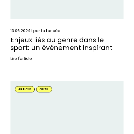
13.06.2024 | par
La Lancée
Enjeux liés au genre dans le
sport: un événement inspirant
Lire l'article
En
savoir
ARTICLE
OUTIL
plus
sur
:
Puberté,
cycles
menstruels,