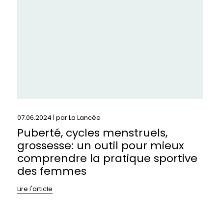
grossesse:
un
outil
pour
mieux
comprendre
la
pratique
sportive
des
femmes
07.06.2024 | par
La Lancée
Puberté, cycles menstruels,
grossesse: un outil pour mieux
comprendre la pratique sportive
des femmes
Lire l'article