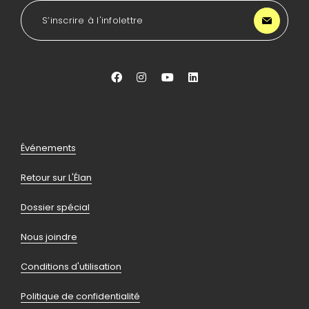
de
LA
S’inscrire à l'infolettre
Lancée
Aller
Aller
Aller
Aller
vers
vers
vers
vers
facebook
instagram
youtube
linkedin
Pied
Événements
de
Retour sur L'Élan
page
Dossier spécial
Nous joindre
Conditions d'utilisation
Politique de confidentialité