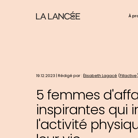
N
À pr
C
d
p
t
le
si
19.12.2023 | Rédigé par :
Élisabeth Lagacé
(
Fillactive
5 femmes d'affa
inspirantes qui 
l'activité physi