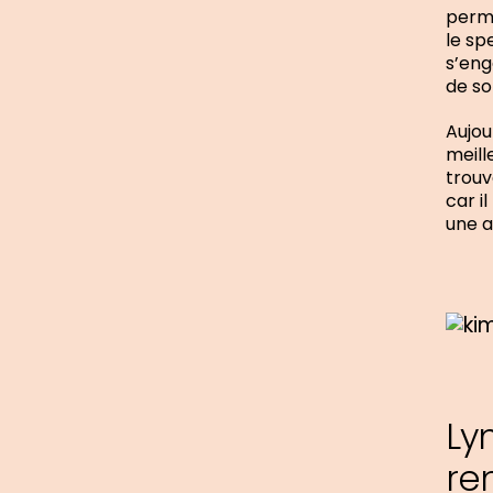
perme
le sp
s’eng
de so
Aujou
meill
trouv
car i
une a
Ly
re