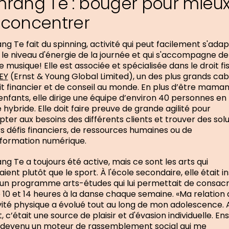
mrang Te : bouger pour mieu
 concentrer
ng Te fait du spinning, activité qui peut facilement s'ada
 le niveau d'énergie de la journée et qui s'accompagne de
 musique! Elle est associée et spécialisée dans le droit fi
EY
(Ernst & Young Global Limited), un des plus grands cab
it financier et de conseil au monde. En plus d’être mama
 enfants, elle dirige une équipe d’environ 40 personnes en
hybride. Elle doit faire preuve de grande agilité pour
pter aux besoins des différents clients et trouver des sol
rs défis financiers, de ressources humaines ou de
formation numérique.
ng Te a toujours été active, mais ce sont les arts qui
raient plutôt que le sport. À l'école secondaire, elle était i
un programme arts-études qui lui permettait de consac
 10 et 14 heures à la danse chaque semaine. «Ma relation
ivité physique a évolué tout au long de mon adolescence. 
, c’était une source de plaisir et d'évasion individuelle. Ens
 devenu un moteur de rassemblement social qui me