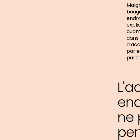
Malgr
bouge
endro
expli
augme
dans 
d’acc
par e
parti
L'a
end
ne 
per