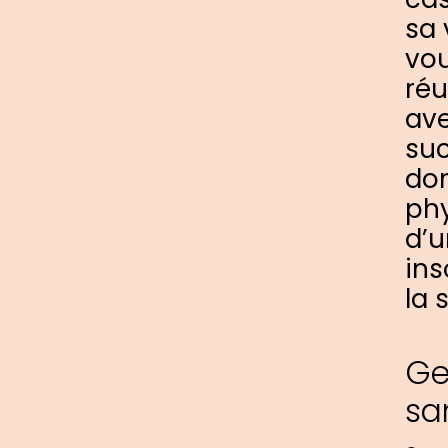
sa 
vou
réu
ave
suc
dom
phy
d’u
ins
la 
Ge
sa