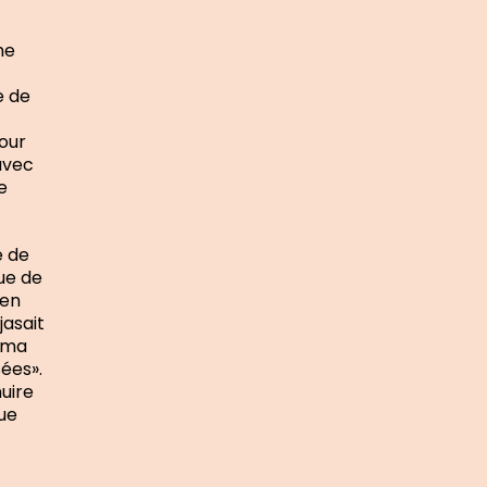
me
e de
our
avec
e
e de
ue de
ien
jasait
t ma
ées».
uire
ue