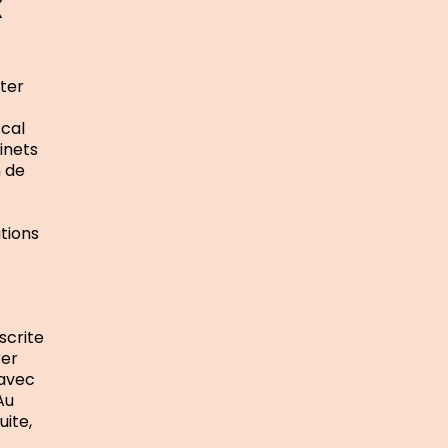
x
pter
scal
inets
n de
utions
nscrite
rer
 avec
Au
uite,