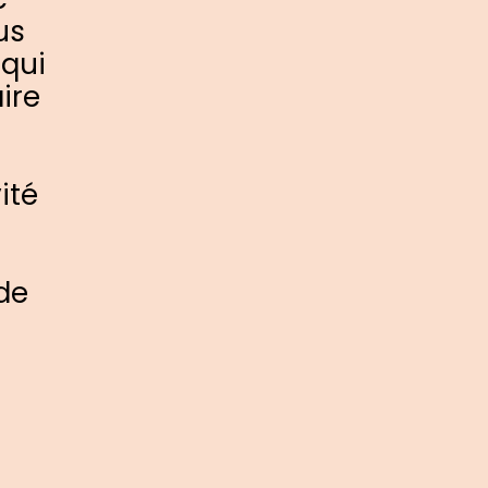
us
 qui
ire
ité
de