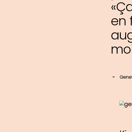
«Ça
en 
au
moi
Genev