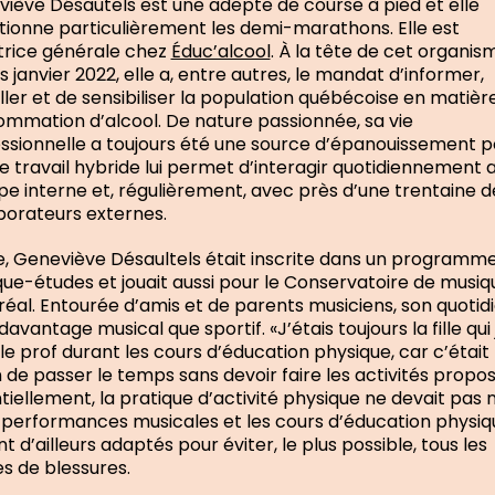
iève Désautels est une adepte de course à pied et elle
tionne particulièrement les demi-marathons. Elle est
trice générale chez
Éduc’alcool
. À la tête de cet organis
s janvier 2022, elle a, entre autres, le mandat d’informer,
iller et de sensibiliser la population québécoise en matièr
mmation d’alcool. De nature passionnée, sa vie
ssionnelle a toujours été une source d’épanouissement p
 Le travail hybride lui permet d’interagir quotidiennement 
ipe interne et, régulièrement, avec près d’une trentaine d
borateurs externes.
, Geneviève Désaultels était inscrite dans un programm
ue-études et jouait aussi pour le Conservatoire de musiq
éal. Entourée d’amis et de parents musiciens, son quotid
davantage musical que sportif. «J’étais toujours la fille qui 
le prof durant les cours d’éducation physique, car c’étai
 de passer le temps sans devoir faire les activités propos
tiellement, la pratique d’activité physique ne devait pas n
 performances musicales et les cours d’éducation physiq
nt d’ailleurs adaptés pour éviter, le plus possible, tous les
es de blessures.