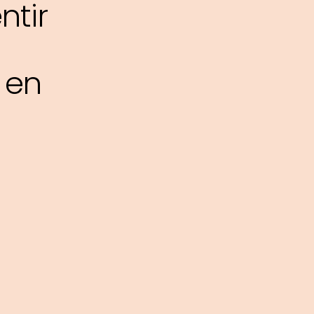
tir
 en