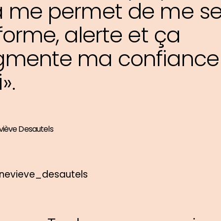
 me permet de me sen
forme, alerte et ça
gmente ma confiance
».
iève Desautels