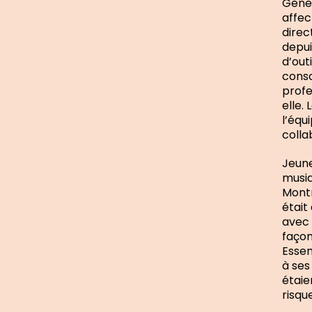
Genev
affec
direc
depui
d’out
conso
profe
elle.
l’équ
colla
Jeune
musiq
Montr
était 
avec 
façon
Essen
à ses
étaie
risqu