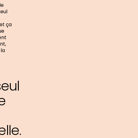
de
seul
et ça
ue
ent
nt,
 la
seul
e
lle.