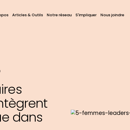
avigation
opos
Articles & Outils
Notre réseau
S'impliquer
Nous joindre
hercher
ans
rincipale
ous
s
tes
)
ires
intègrent
que dans