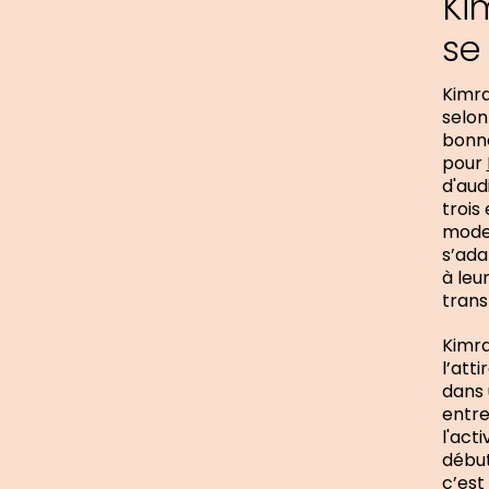
Ki
se
Kimra
selon
bonne
pour
d'aud
trois
mode 
s’ada
à leu
trans
Kimra
l’atti
dans 
entre
l'act
début
c’est