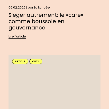
06.02.2026 | par
La Lancée
Siéger autrement: le «care»
comme boussole en
gouvernance
Lire l'article
En
savoir
ARTICLE
OUTIL
plus
sur
:
Créer
un
balado
à
impact
pour