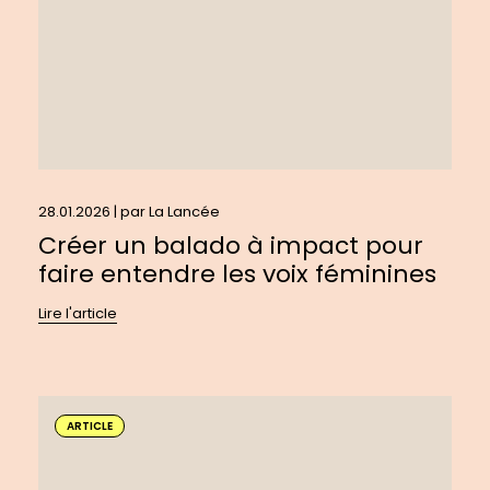
faire
entendre
les
voix
féminines
28.01.2026 | par
La Lancée
Créer un balado à impact pour
faire entendre les voix féminines
Lire l'article
En
savoir
ARTICLE
plus
sur