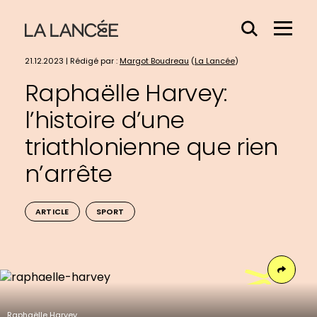
Effacer
Menu
le
Hamb
contenu
21.12.2023 | Rédigé par :
Margot Boudreau
(
La Lancée
)
du
Raphaëlle Harvey:
champs
l’histoire d’une
triathlonienne que rien
n’arrête
ARTICLE
SPORT
Face
Raphaëlle Harvey