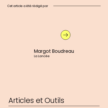
Cet article a été rédigé par
En
savoir
plus
sur
:
Margot
Boudreau
Margot Boudreau
La Lancée
Articles et Outils