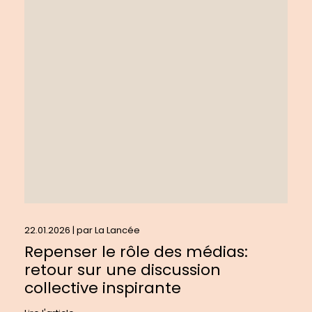
:
Repenser
le
rôle
des
médias:
retour
sur
une
discussion
collective
inspirante
22.01.2026 | par
La Lancée
Repenser le rôle des médias:
retour sur une discussion
collective inspirante