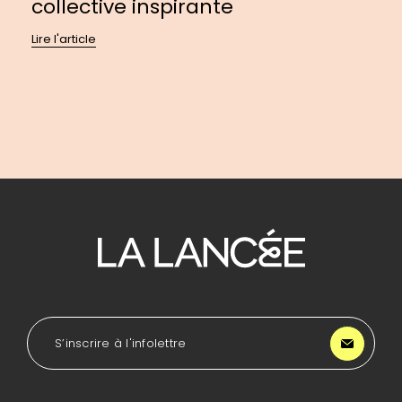
collective inspirante
Lire l'article
Pour
se
diriger
à
l'accueil
de
LA
S’inscrire à l'infolettre
Lancée