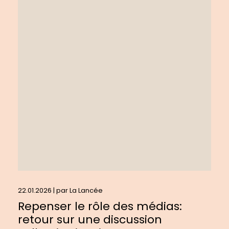
plus
sur
:
Repenser
le
rôle
des
médias:
retour
sur
une
discussion
collective
inspirante
22.01.2026 | par
La Lancée
Repenser le rôle des médias:
retour sur une discussion