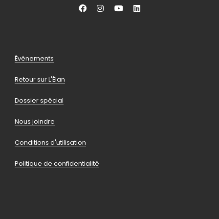
Aller
Aller
Aller
Aller
vers
vers
vers
vers
facebook
instagram
youtube
linkedin
Pied
Événements
de
Retour sur L'Élan
page
Dossier spécial
Nous joindre
Conditions d'utilisation
Politique de confidentialité