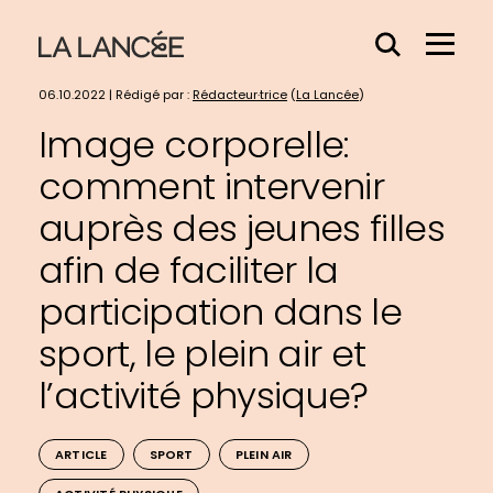
Effacer
Menu
le
Hamb
contenu
06.10.2022 | Rédigé par :
Rédacteur·trice
(
La Lancée
)
du
Image corporelle:
champs
comment intervenir
auprès des jeunes filles
afin de faciliter la
participation dans le
sport, le plein air et
l’activité physique?
ARTICLE
SPORT
PLEIN AIR