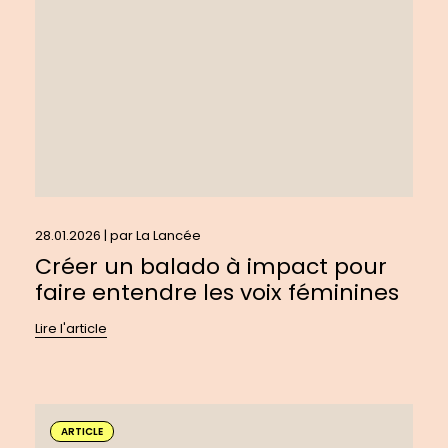
impact
pour
faire
entendre
les
voix
féminines
28.01.2026 | par
La Lancée
Créer un balado à impact pour
faire entendre les voix féminines
Lire l'article
En
savoir
ARTICLE