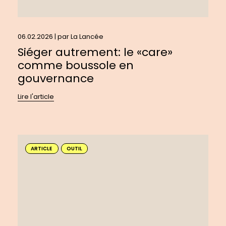
06.02.2026 | par
La Lancée
Siéger autrement: le «care»
comme boussole en
gouvernance
Lire l'article
En
savoir
ARTICLE
OUTIL
plus
sur
:
Créer
un
balado
à