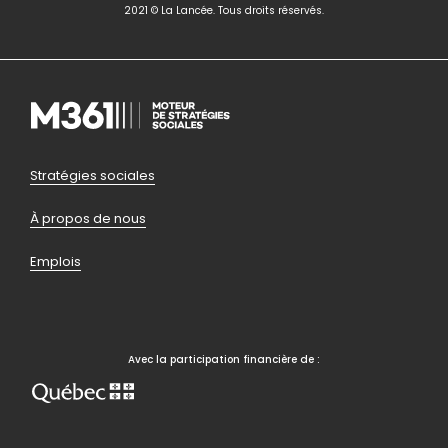
2021 © La Lancée. Tous droits réservés.
Pied
Stratégies sociales
de
À propos de nous
page
Emplois
bas
Avec la participation financière de :