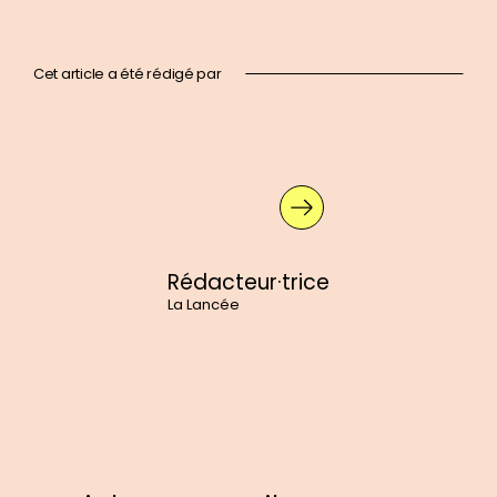
Cet article a été rédigé par
En
savoir
plus
sur
:
Rédacteur·trice
Rédacteur·trice
La Lancée