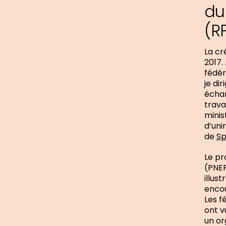
du
(R
La cr
2017.
fédér
je di
échan
trava
minis
d’uni
de
Sp
Le pr
(PNEP
illus
encou
Les f
ont v
un or