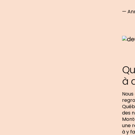
— Ann
Qu
à 
Nous 
regro
Québe
des n
Monté
une r
à y f