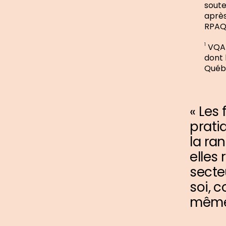
soute
après
RPAQ 
VQA e
1
dont 
Québ
« Les
prati
la ra
elles
secte
soi, 
même 