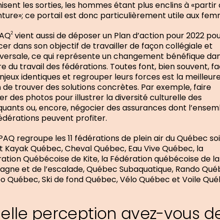
isent les sorties, les hommes étant plus enclins à «partir 
nture»; ce portail est donc particulièrement utile aux fem
PAQ
vient aussi de déposer un Plan d’action pour 2022 po
2
er dans son objectif de travailler de façon collégiale et
versale, ce qui représente un changement bénéfique dan
re du travail des fédérations. Toutes font, bien souvent, f
njeux identiques et regrouper leurs forces est la meilleur
 de trouver des solutions concrètes. Par exemple, faire
ser des photos pour illustrer la diversité culturelle des
quants ou, encore, négocier des assurances dont l’ensem
édérations peuvent profiter.
AQ regroupe les 11 fédérations de plein air du Québec soit
 Kayak Québec, Cheval Québec, Eau Vive Québec, la
ation Québécoise de Kite, la Fédération québécoise de la
gne et de l’escalade, Québec Subaquatique, Rando Qué
o Québec, Ski de fond Québec, Vélo Québec et Voile Qué
elle perception avez-vous d