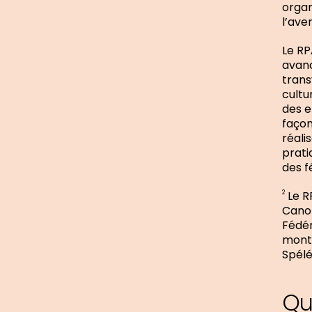
organ
l’ave
Le R
avanc
trans
cultu
des e
façon
réali
prati
des f
Le RP
2
Canot
Fédér
monta
Spélé
Qu