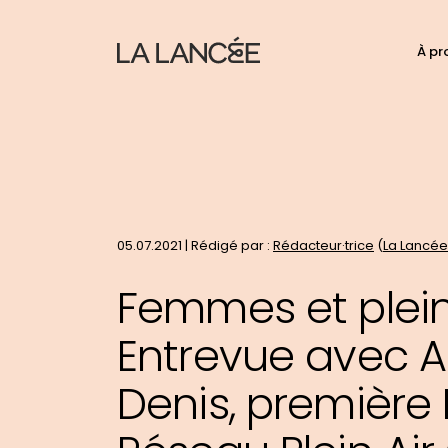
N
À pr
C
d
p
t
le
si
05.07.2021 | Rédigé par :
Rédacteur·trice
(
La Lancée
Femmes et plein 
Entrevue avec A
Denis, première