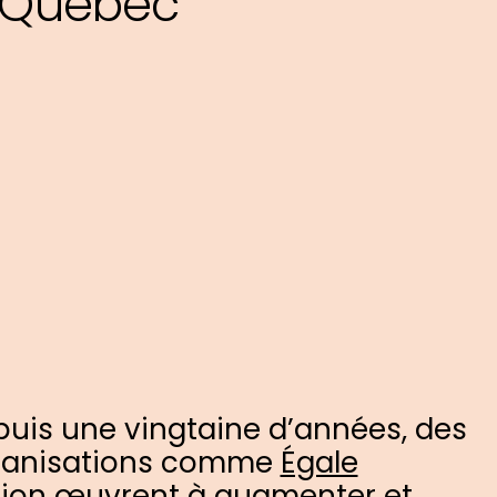
r Québec
uis une vingtaine d’années, des
ganisations comme
Égale
ion
œuvrent à augmenter et