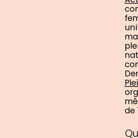
con
fem
uni
ma
ple
nat
co
Den
Ple
org
mêm
de 
Qu