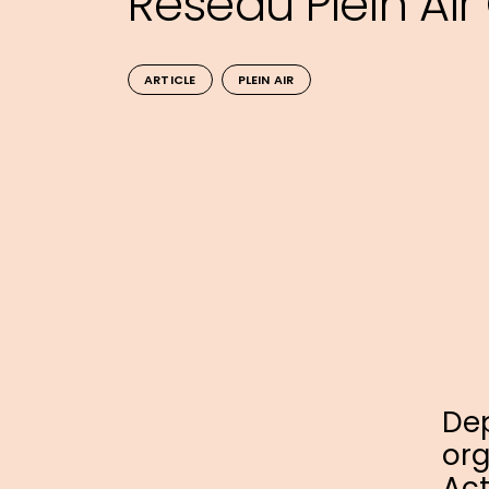
Réseau Plein Ai
ARTICLE
PLEIN AIR
Dep
or
Act