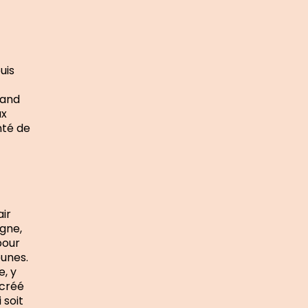
uis
uand
ux
nté de
ir
gne,
pour
eunes.
e, y
 créé
 soit