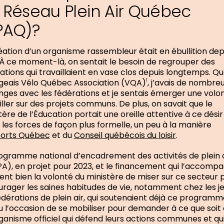
 Réseau Plein Air Québec
PAQ)?
éation d’un organisme rassembleur était en ébullition dep
 À ce moment-là, on sentait le besoin de regrouper des
ations qui travaillaient en vase clos depuis longtemps. Q
rigeais Vélo Québec Association (VQA)
, j’avais de nombre
1
ges avec les fédérations et je sentais émerger une volo
iller sur des projets communs. De plus, on savait que le
tère de l’Éducation portait une oreille attentive à ce désir
r les forces de façon plus formelle, un peu à la manière
orts Québec
et du
Conseil québécois du loisir
.
ogramme national d’encadrement des activités de plein a
A), en projet pour 2023, et le financement qui l’accompa
trent bien la volonté du ministère de miser sur ce secteur 
rager les saines habitudes de vie, notamment chez les j
édérations de plein air, qui soutenaient déjà ce programm
u l’occasion de se mobiliser pour demander à ce que soit
ganisme officiel qui défend leurs actions communes et qui