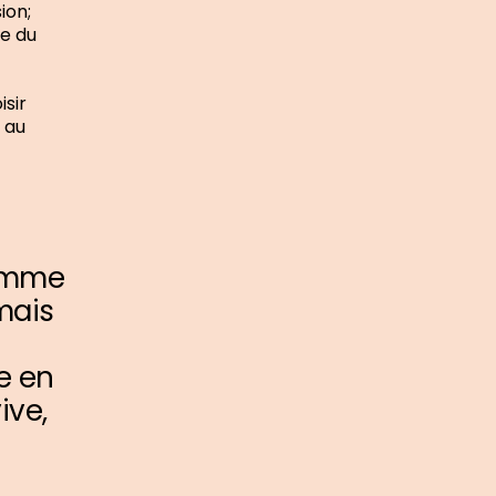
ion;
le du
sir
o au
comme
mais
e en
ive,