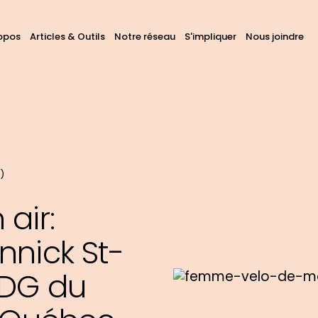
avigation
opos
Articles & Outils
Notre réseau
S'impliquer
Nous joindre
hercher
ans
rincipale
ous
s
tes
)
air:
nnick St-
 DG du