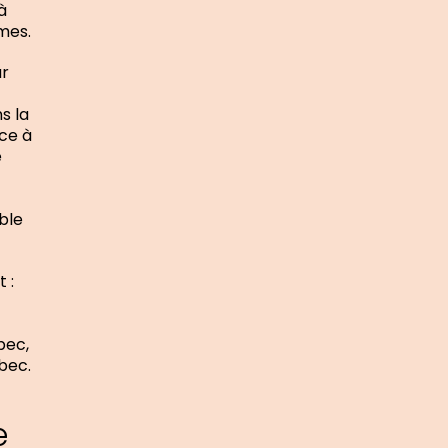
à
mes.
ur
s la
ace à
e
ble
 :
bec,
bec.
e