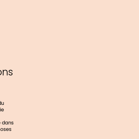
ons
?
du
ie
é dans
hoses