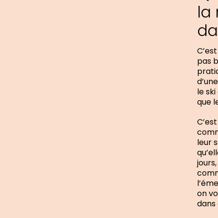
la
da
C’est
pas b
prati
d’une
le sk
que l
C’est
comme
leur 
qu’el
jours
comme
l’éme
on vo
dans 