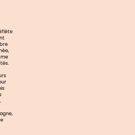
éflète
nt
mbre
née,
même
tés.
urs
our
is
s
,
tagne,
ce