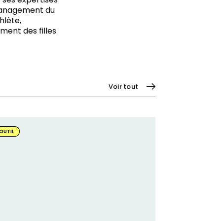
 management du
hlète,
ment des filles
Voir tout
oir
OUTIL
s
mment
nsulter
s
entèles