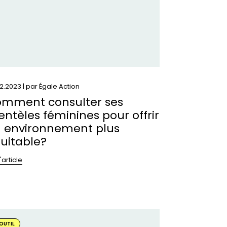
minines
ur
rir
vironnement
s
uitable?
2.2023 | par
Égale Action
mment consulter ses
ientèles féminines pour offrir
 environnement plus
uitable?
l'article
oir
OUTIL