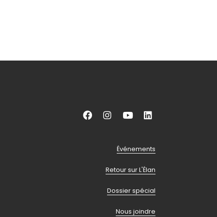
Aller
Aller
Aller
Aller
vers
vers
vers
vers
facebook
instagram
youtube
linkedin
Pied
Événements
Retour sur L'Élan
de
Dossier spécial
Nous joindre