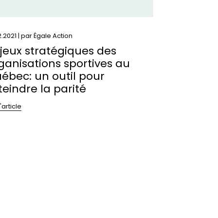
il
ur
teindre
2.2021 | par
Égale Action
jeux stratégiques des
ité
ganisations sportives au
ébec: un outil pour
teindre la parité
l'article