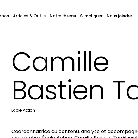
avigation
opos
Articles & Outils
Notre réseau
S'impliquer
Nous joindre
hercher
ans
rincipale
ous
s
Camille
tes
Bastien Ta
Égale Action
Coordonnatrice au contenu, analyse et accompag
milieux chez
Égale Action
, Camille Bastien Tardif join