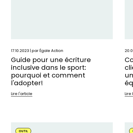
inclusive
fé
dans
po
le
off
sport:
un
pourquoi
en
et
plu
comment
éq
17.10.2023 | par
Égale Action
20.0
l&#039;adopter!
Guide pour une écriture
Co
inclusive dans le sport:
cl
pourquoi et comment
un
l'adopter!
éq
Lire l'article
Lire 
En
En
savoir
sav
OUTIL