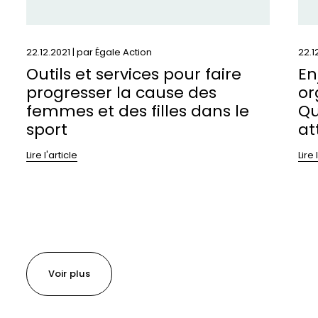
des
out
femmes
po
et
at
22.12.2021 | par
Égale Action
22.1
des
la
Outils et services pour faire
En
filles
par
progresser la cause des
or
dans
femmes et des filles dans le
Qu
le
sport
at
sport
Lire l'article
Lire 
Voir plus