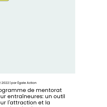
s
ogramme
ntorat
ur
raîneures:
il
ur
#039;attraction
2.2022 | par
Égale Action
ention
ogramme de mentorat
s
ur entraîneures: un outil
mmes
ur l'attraction et la