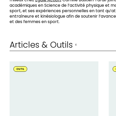
académiques en Science de l’activité physique et
sport, et ses expériences personnelles en tant qu’at
entraîneure et kinésiologue afin de soutenir l’avance
et des femmes en sport.
Articles & Outils
10
En
En
savoir
sav
OUTIL
plus
plu
sur
sur
:
:
Guide
Co
pour
co
une
se
écriture
cli