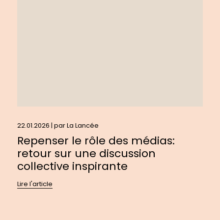
des
médias:
retour
sur
une
discussion
collective
inspirante
22.01.2026 | par
La Lancée
Repenser le rôle des médias:
retour sur une discussion
collective inspirante
Lire l'article