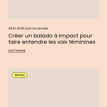
voix
féminines
28.01.2026 | par
La Lancée
Créer un balado à impact pour
faire entendre les voix féminines
Lire l'article
En
savoir
ARTICLE
plus
sur
:
Repenser
le
rôle