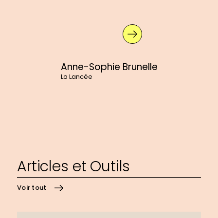
En
savoir
plus
sur
:
Anne-
Sophie
Anne-Sophie Brunelle
Brunelle
La Lancée
Articles et Outils
Voir tout
En