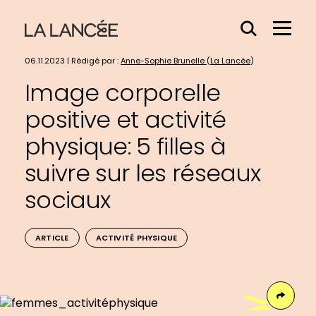
Effacer
Menu
le
Hamb
contenu
06.11.2023 | Rédigé par :
Anne-Sophie Brunelle
(
La Lancée
)
du
Image corporelle
champs
positive et activité
physique: 5 filles à
suivre sur les réseaux
sociaux
ARTICLE
ACTIVITÉ PHYSIQUE
Face