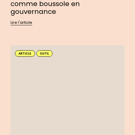
comme boussole en
gouvernance
Lire l'article
En
savoir
ARTICLE
OUTIL
plus
sur
:
Créer
un
balado
à
impact
pour
faire
entendre
les