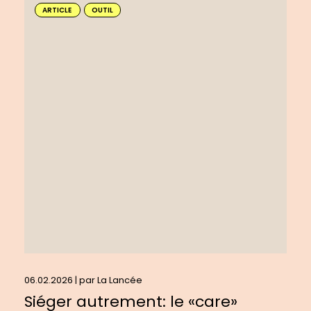
savoir
ARTICLE
OUTIL
plus
sur
:
Siéger
autrement:
le
«care»
comme
boussole
en
gouvernance
06.02.2026 | par
La Lancée
Siéger autrement: le «care»