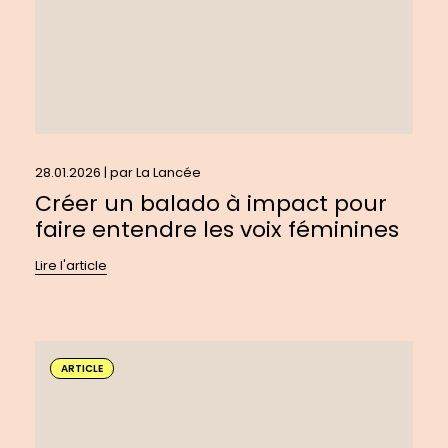
entendre
les
voix
féminines
28.01.2026 | par
La Lancée
Créer un balado à impact pour
faire entendre les voix féminines
Lire l'article
En
savoir
ARTICLE
plus
sur
: