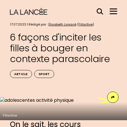
Effacer
Menu
le
Hamb
contenu
17.07.2023 | Rédigé par :
Élisabeth Lagacé
(
Fillactive
)
du
6 façons d'inciter les
champs
filles à bouger en
contexte parascolaire
ARTICLE
SPORT
Face
Fillactive
On le sait, les cours