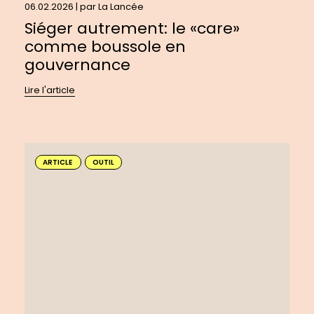
06.02.2026 | par
La Lancée
Siéger autrement: le «care»
comme boussole en
gouvernance
Lire l'article
En
savoir
ARTICLE
OUTIL
plus
sur
:
Créer
un
balado
à
impact
pour
faire