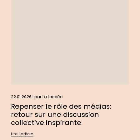
Repenser
le
rôle
des
médias:
retour
sur
une
discussion
collective
inspirante
22.01.2026 | par
La Lancée
Repenser le rôle des médias:
retour sur une discussion
collective inspirante
Lire l'article