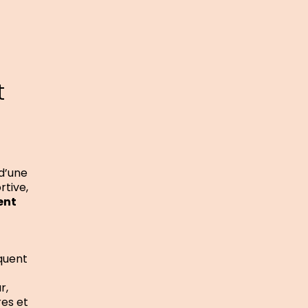
t
 d’une
rtive,
ent
squent
r,
res et