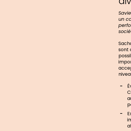
di
Savie
un co
perfo
socié
Sacha
sont 
possi
impor
accep
nivea
É
C
a
p
E
i
a