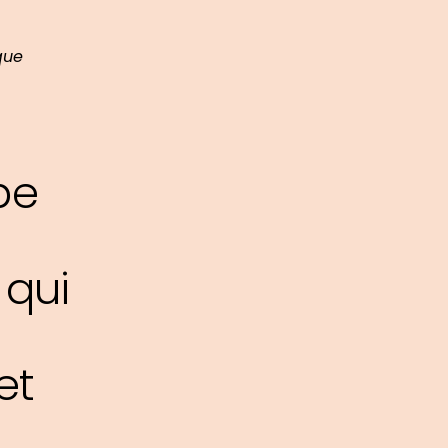
que
pe
 qui
et