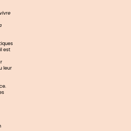
vivre
a
tiques
l est
r
u leur
ce.
es
n