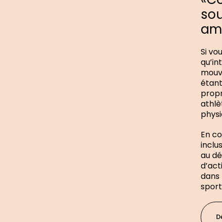
sou
amé
Si vo
qu’in
mouve
étant
propr
athlè
physi
En co
inclu
au dé
d’act
dans 
sport
D