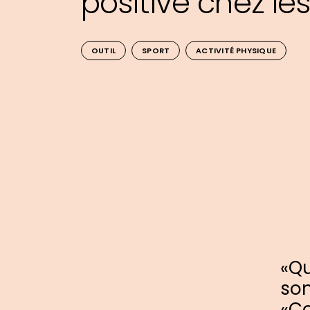
positive chez le
OUTIL
SPORT
ACTIVITÉ PHYSIQUE
«Qu
son
«Co