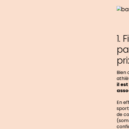
1. 
pa
pri
Bien 
athlè
il es
asso
En ef
sport
de co
(somm
confi