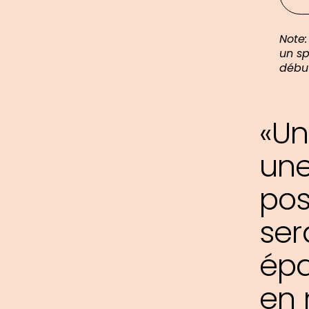
Note:
un sp
début
«Un
une
pos
ser
épa
en 