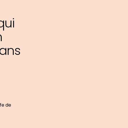
qui
n
dans
ffe de