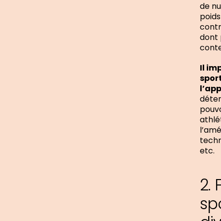
de nu
poids
contr
dont 
conte
Il im
sport
l’ap
déter
pouvo
athlé
l’amé
techn
etc.
2.
spo