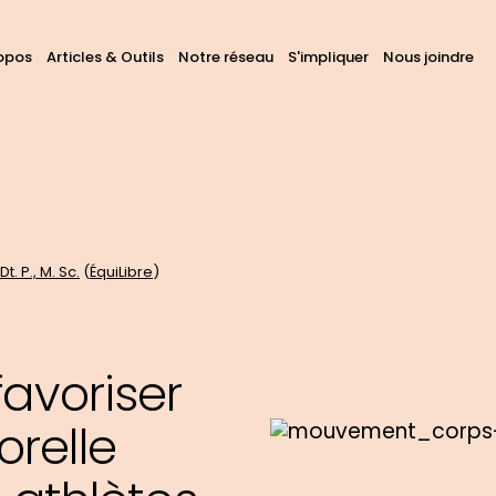
avigation
opos
Articles & Outils
Notre réseau
S'impliquer
Nous joindre
hercher
ans
rincipale
ous
s
tes
t. P., M. Sc.
(
ÉquiLibre
)
5
favoriser
relle