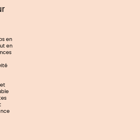
ur
rps en
ut en
ences
vité
 et
able
tes
t
ence