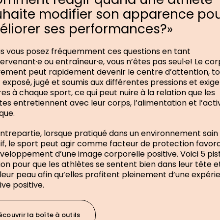
haite modifier son apparence po
liorer ses performances?»
us vous posez fréquemment ces questions en tant
tervenant·e ou entraîneur·e, vous n’êtes pas seul·e! Le co
ment peut rapidement devenir le centre d’attention, to
 exposé, jugé et soumis aux différentes pressions et exig
es à chaque sport, ce qui peut nuire à la relation que les
tes entretiennent avec leur corps, l’alimentation et l’acti
que.
ntrepartie, lorsque pratiqué dans un environnement sain
sif, le sport peut agir comme facteur de protection favor
veloppement d’une image corporelle positive. Voici 5 pis
ion pour que les athlètes se sentent bien dans leur tête e
leur peau afin qu’elles profitent pleinement d’une expéri
ive positive.
écouvrir la boîte à outils