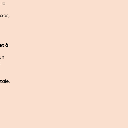
 le
exes,
et à
un
s
tale,