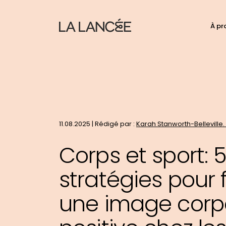
N
À pr
C
d
p
t
le
si
11.08.2025 | Rédigé par :
Karah Stanworth-Belleville. D
Corps et sport: 
stratégies pour 
une image corpo