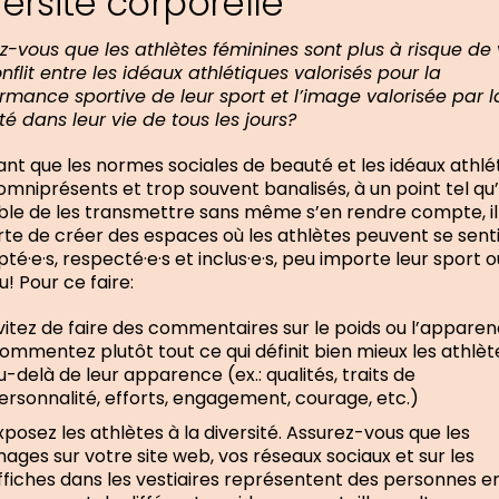
versité corporelle
z-vous que les athlètes féminines sont plus à risque de 
nflit entre les idéaux athlétiques valorisés pour la
rmance sportive de leur sport et l’image valorisée par l
té dans leur vie de tous les jours?
nt que les normes sociales de beauté et les idéaux athlé
omniprésents et trop souvent banalisés, à un point tel qu’i
ble de les transmettre sans même s’en rendre compte, il
te de créer des espaces où les athlètes peuvent se senti
té·e·s, respecté·e·s et inclus·e·s, peu importe leur sport o
u! Pour ce faire:
vitez de faire des commentaires sur le poids ou l’apparen
ommentez plutôt tout ce qui définit bien mieux les athlèt
u-delà de leur apparence (ex.: qualités, traits de
ersonnalité, efforts, engagement, courage, etc.)
xposez les athlètes à la diversité. Assurez-vous que les
mages sur votre site web, vos réseaux sociaux et sur les
ffiches dans les vestiaires représentent des personnes e