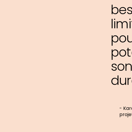
bes
lim
pou
pot
son
dur
- Kar
proje