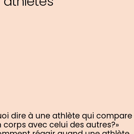
s athlètes
oi dire à une athlète qui compare
 corps avec celui des autres?»
mment réagir quand une athlète