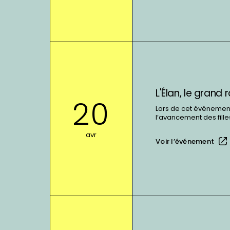
Basketball
en
Fauteuil
Roulant
En
voir
plus
sur
L'Élan, le gran
:
20
L&#039;Élan,
Lors de cet événement
l’avancement des filles
le
grand
avr
Voir l’événement
rassemblement
de
La
Lancée
En
voir
plus