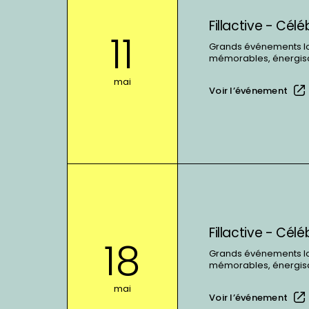
sur
Fillactive - Cél
:
11
Fillactive
Grands événements lors
mémorables, énergisan
-
Célébration
mai
Voir l’événement
régionale
de
fin
d&#039;année
En
voir
plus
sur
Fillactive - Cél
:
18
Fillactive
Grands événements lors
mémorables, énergisan
-
Célébration
mai
Voir l’événement
régionale