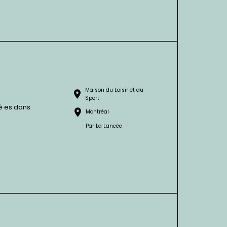
Maison du Loisir et du
Sport
é·es dans
Montréal
Par
La Lancée