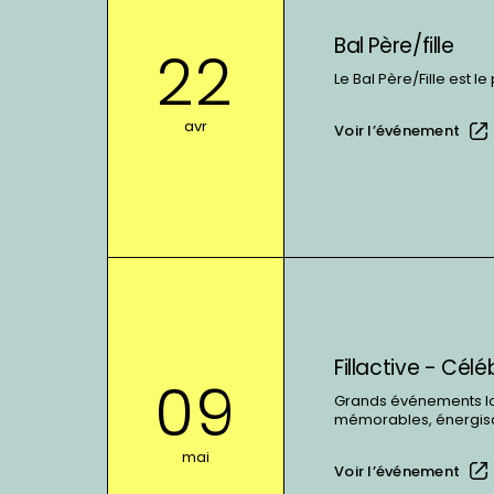
sur
:
Bal Père/fille
22
Bal
Le Bal Père/Fille est l
Père/fille
avr
Voir l’événement
En
voir
plus
sur
Fillactive - Cél
:
09
Fillactive
Grands événements lors
mémorables, énergisan
-
Célébration
mai
Voir l’événement
régionale