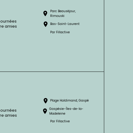
Parc Beauséjour,
Rimouski
 journées
Bas-Saint-Laurent
tre amies
Par
Fillactive
Plage Haldimand, Gaspé
Gaspésie–Îles-de-la-
 journées
Madeleine
tre amies
Par
Fillactive