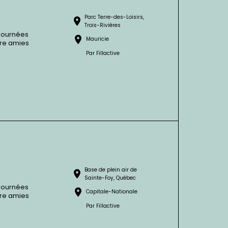
Parc Terre-des-Loisirs,
Trois-Rivières
 journées
Mauricie
tre amies
Par
Fillactive
Base de plein air de
Sainte-Foy, Québec
 journées
Capitale-Nationale
tre amies
Par
Fillactive