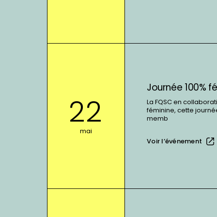
de
fin
d&#039;année
En
voir
plus
sur
Journée 100% f
:
22
La FQSC en collaborat
Journée
féminine, cette journé
100%
memb
féminine
mai
2023
Voir l’événement
En
voir