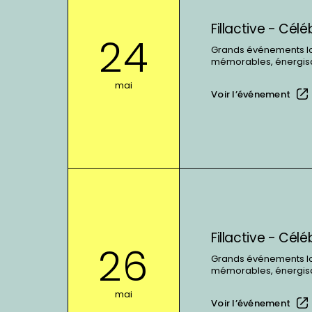
plus
sur
Fillactive - Cél
:
24
Fillactive
Grands événements lors
mémorables, énergisan
-
Célébration
mai
Voir l’événement
régionale
de
fin
d&#039;année
En
voir
plus
sur
Fillactive - Cél
:
26
Fillactive
Grands événements lors
mémorables, énergisan
-
Célébration
mai
Voir l’événement
régionale