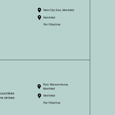
New City Gas, Montréal
Montréal
Par
Fillactive
Parc Maisonneuve,
Montréal
 journées
Montréal
tre amies
Par
Fillactive