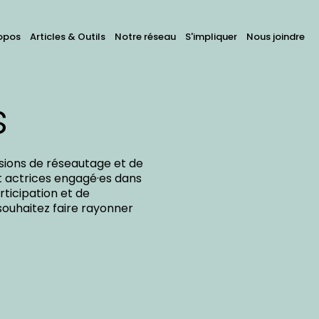
avigation
opos
Articles & Outils
Notre réseau
S'impliquer
Nous joindre
hercher
ans
rincipale
ous
s
s
tes
casions de réseautage et de
t actrices engagé·es dans
ticipation et de
souhaitez faire rayonner