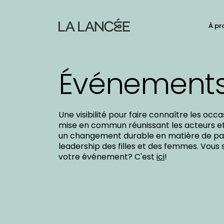
N
À pr
C
d
p
t
le
Événement
si
Une visibilité pour faire connaître les oc
mise en commun réunissant les acteurs e
un changement durable en matière de par
leadership des filles et des femmes. Vous 
votre événement? C'est
ici
!