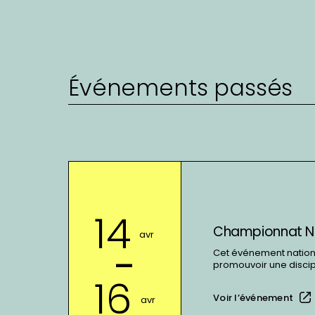
Événements passés
En
voir
plus
14
sur
Championnat Nat
:
avr
-
Championnat
Cet événement nationa
promouvoir une disci
National
16
Féminin
Voir l’événement
avr
de