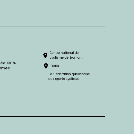
Centre national de
cyclisme de Bromont
née 100%
Estrie
femmes
Par Fédération québécoise
des sports cyclistes