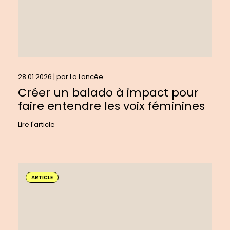
les
voix
féminines
28.01.2026 | par
La Lancée
Créer un balado à impact pour
faire entendre les voix féminines
Lire l'article
En
savoir
ARTICLE
plus
sur
:
Repenser