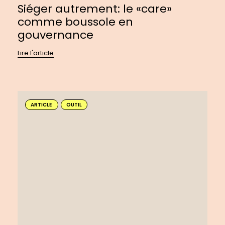
Siéger autrement: le «care»
comme boussole en
gouvernance
Lire l'article
En
savoir
ARTICLE
OUTIL
plus
sur
:
Créer
un
balado
à
impact
pour
faire
entendre