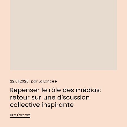
le
rôle
des
médias:
retour
sur
une
discussion
collective
inspirante
22.01.2026 | par
La Lancée
Repenser le rôle des médias:
retour sur une discussion
collective inspirante
Lire l'article