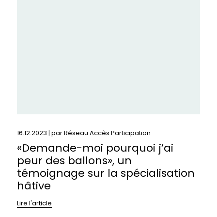
pourquoi
j’ai
peur
des
ballons»,
un
témoignage
sur
la
spécialisation
hâtive
16.12.2023 | par
Réseau Accès Participation
«Demande-moi pourquoi j’ai
peur des ballons», un
témoignage sur la spécialisation
hâtive
Lire l'article