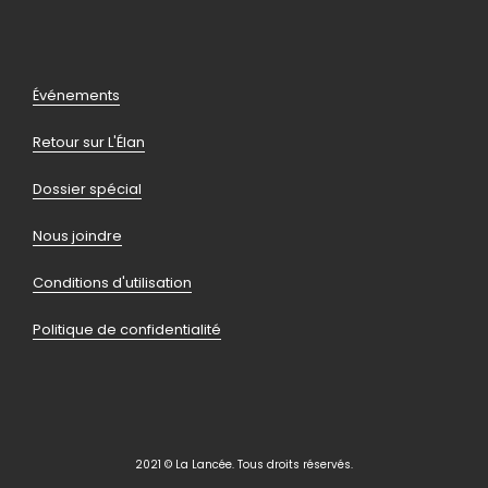
vers
vers
vers
vers
facebook
instagram
youtube
linkedin
Pied
Événements
de
Retour sur L'Élan
page
Dossier spécial
Nous joindre
Conditions d'utilisation
Politique de confidentialité
2021 © La Lancée. Tous droits réservés.