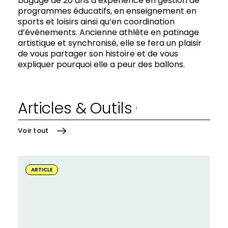
bagage de 20 ans d’expérience en gestion de
programmes éducatifs, en enseignement en
sports et loisirs ainsi qu’en coordination
d’événements. Ancienne athlète en patinage
artistique et synchronisé, elle se fera un plaisir
de vous partager son histoire et de vous
expliquer pourquoi elle a peur des ballons.
Articles & Outils
1
Voir tout
En
savoir
ARTICLE
plus
sur
:
«Demande-
moi