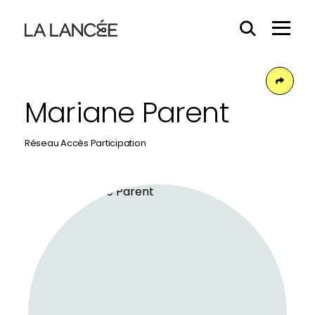
Effacer
Menu
le
Hamb
contenu
du
Face
champs
Mariane Parent
Réseau Accès Participation