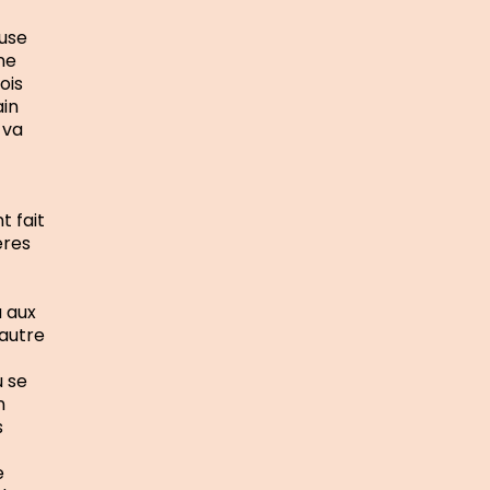
use
ne
ois
ain
 va
t fait
ères
u aux
autre
ù se
n
s
e