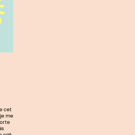
e cet
 je me
sorte
is
 sait,