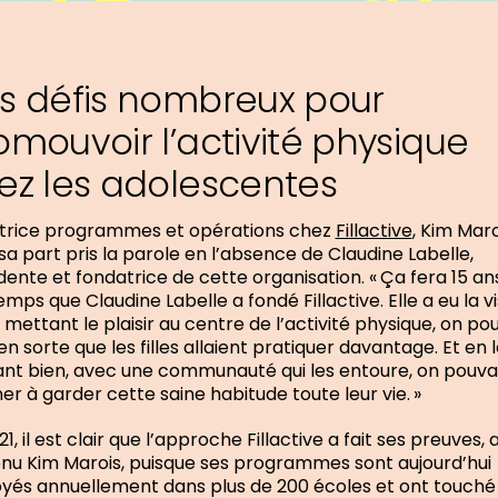
s défis nombreux pour
omouvoir l’activité physique
ez les adolescentes
trice programmes et opérations chez
Fillactive
, Kim Maro
sa part pris la parole en l’absence de Claudine Labelle,
dente et fondatrice de cette organisation. « Ça fera 15 an
emps que Claudine Labelle a fondé Fillactive. Elle a eu la vi
 mettant le plaisir au centre de l’activité physique, on po
 en sorte que les filles allaient pratiquer davantage. Et en 
lant bien, avec une communauté qui les entoure, on pouvai
r à garder cette saine habitude toute leur vie. »
1, il est clair que l’approche Fillactive a fait ses preuves, 
nu Kim Marois, puisque ses programmes sont aujourd’hui
yés annuellement dans plus de 200 écoles et ont touché