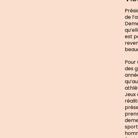
Prési
de l’
Demer
qu’el
est p
reven
beauc
Pour 
des g
année
qu’au
athlè
Jeux 
réali
prése
prenn
demeu
sport
homme