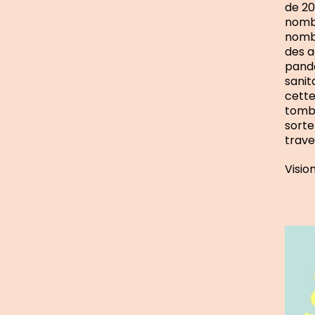
de 20
nombr
nombr
des a
pandé
sanit
cette
tombé
sorte
trave
Visio