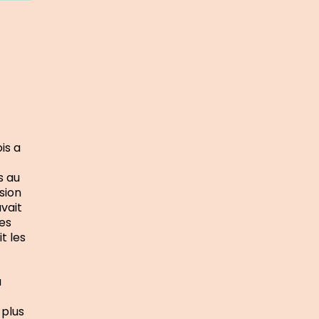
is a
s au
sion
uvait
les
t les
a
 plus