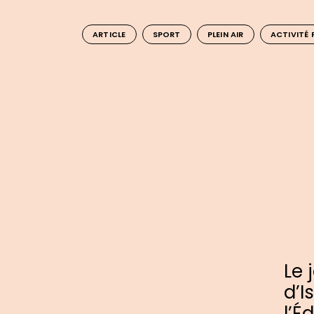
ARTICLE
SPORT
PLEIN AIR
ACTIVITÉ 
Le 
d’I
l’É