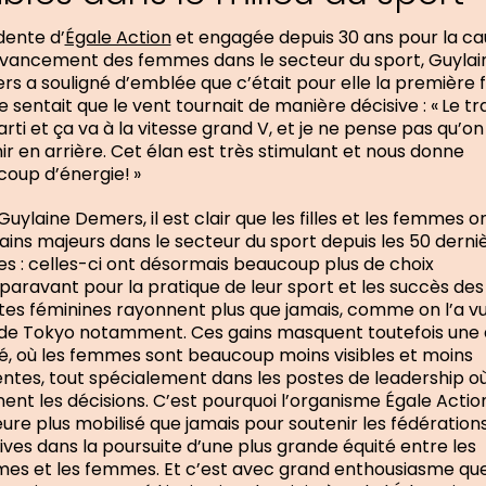
dente d’
Égale Action
et engagée depuis 30 ans pour la ca
avancement des femmes dans le secteur du sport, Guylai
s a souligné d’emblée que c’était pour elle la première f
le sentait que le vent tournait de manière décisive : « Le tr
arti et ça va à la vitesse grand V, et je ne pense pas qu’on
ir en arrière. Cet élan est très stimulant et nous donne
oup d’énergie! »
Guylaine Demers, il est clair que les filles et les femmes on
ains majeurs dans le secteur du sport depuis les 50 derni
s : celles-ci ont désormais beaucoup plus de choix
paravant pour la pratique de leur sport et les succès des
tes féminines rayonnent plus que jamais, comme on l’a v
de Tokyo notamment. Ces gains masquent toutefois une 
té, où les femmes sont beaucoup moins visibles et moins
ntes, tout spécialement dans les postes de leadership o
ent les décisions. C’est pourquoi l’organisme Égale Actio
re plus mobilisé que jamais pour soutenir les fédération
ives dans la poursuite d’une plus grande équité entre les
s et les femmes. Et c’est avec grand enthousiasme qu