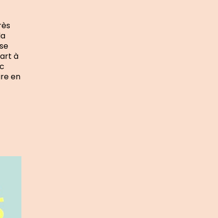
rès
la
ise
art à
nc
ire en