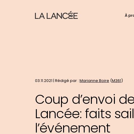
N
À pr
C
d
p
t
le
si
03.11.2021 | Rédigé par :
Marianne Boire
(
M361
)
Coup d’envoi de
Lancée: faits sai
l’événement