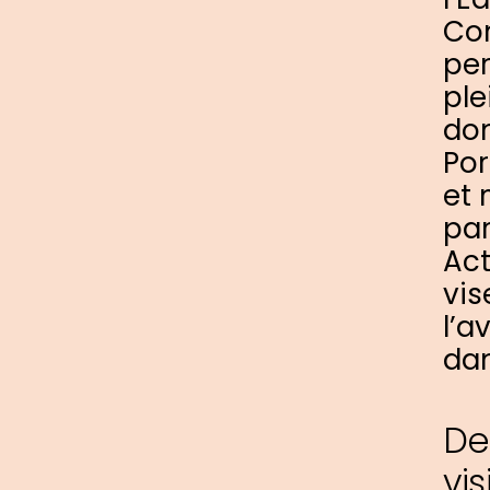
Con
per
ple
don
Por
et 
par
Act
vis
l’a
dan
De
vi