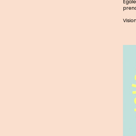
Égale
prend
Visio