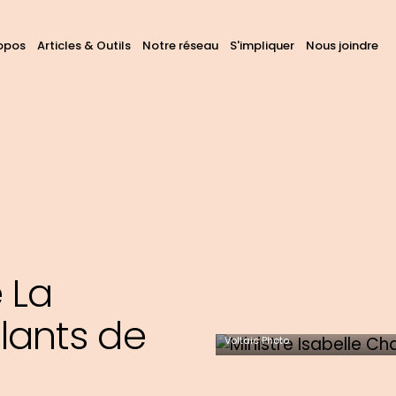
avigation
opos
Articles & Outils
Notre réseau
S'impliquer
Nous joindre
hercher
ans
rincipale
ous
s
tes
 La
llants de
Voltaic Photo