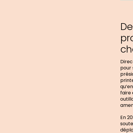
De
pr
ch
Direc
pour 
prési
print
qu’en
faire
outil
amene
En 202
soute
déplo