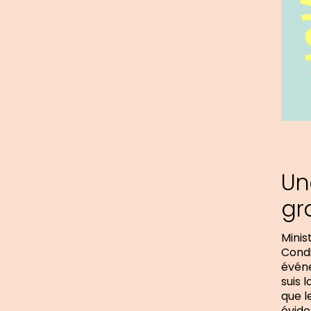
Un
gr
Minis
Condi
événe
suis 
que l
évide