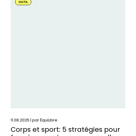
savoir
OUTIL
plus
sur
:
Corps
et
sport:
5
stratégies
pour
favoriser
une
image
corporelle
positive
chez
les
athlètes
11.08.2025 | par
ÉquiLibre
Corps et sport: 5 stratégies pour