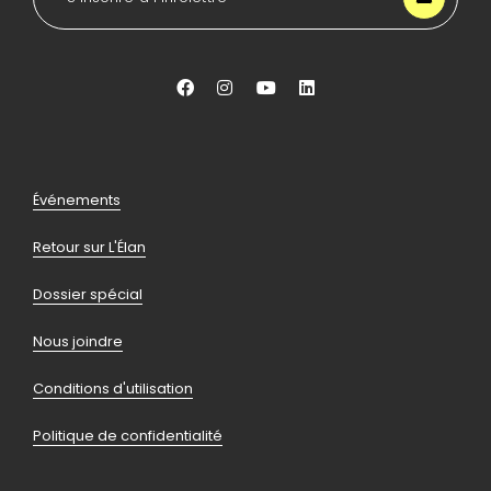
Lancée
Aller
Aller
Aller
Aller
vers
vers
vers
vers
facebook
instagram
youtube
linkedin
Pied
Événements
de
Retour sur L'Élan
page
Dossier spécial
Nous joindre
Conditions d'utilisation
Politique de confidentialité