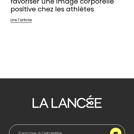
favoriser une image corporelle
positive chez les athlètes
Lire l'article
Pour
se
diriger
à
l'accueil
de
LA
S’inscrire à l'infolettre