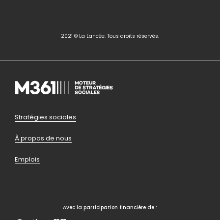
2021 © La Lancée. Tous droits réservés.
Pied
Stratégies sociales
de
À propos de nous
page
Emplois
bas
Avec la participation financière de :