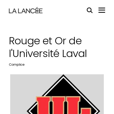
Effacer
Menu
le
Hamb
contenu
du
champs
Rouge et Or de
l'Université Laval
Complice