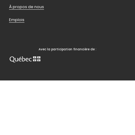
de
À propos de nous
page
Emplois
bas
Avec la participation financière de :