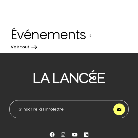
Événements
0
Voir tout
Pour
se
diriger
à
l'accueil
de
LA
S’inscrire à l'infolettre
Lancée
Aller
Aller
Aller
Aller