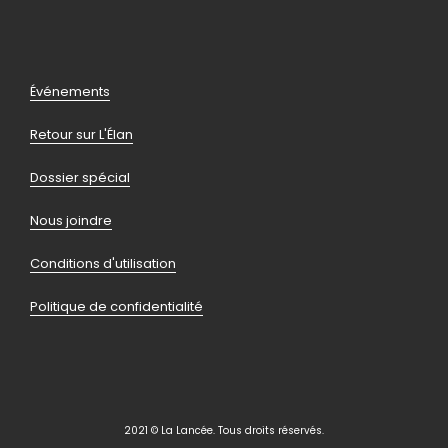
vers
vers
vers
vers
facebook
instagram
youtube
linkedin
Pied
Événements
de
Retour sur L'Élan
page
Dossier spécial
Nous joindre
Conditions d'utilisation
Politique de confidentialité
2021 © La Lancée. Tous droits réservés.