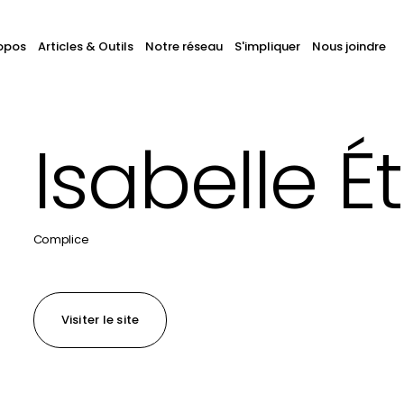
avigation
opos
Articles & Outils
Notre réseau
S'impliquer
Nous joindre
hercher
ans
rincipale
ous
s
Isabelle É
tes
Complice
Visiter le site