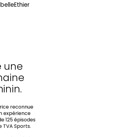
e une
maine
inin.
trice reconnue
on expérience
de 125 épisodes
e TVA Sports.