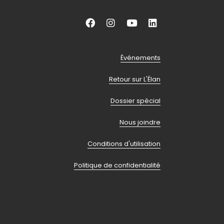
Aller
Aller
Aller
Aller
vers
vers
vers
vers
facebook
instagram
youtube
linkedin
Pied
Événements
Retour sur L'Élan
de
Dossier spécial
page
Nous joindre
Conditions d'utilisation
Politique de confidentialité