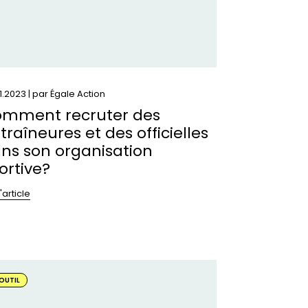
s
icielles
ns
n
ganisation
ortive?
1.2023 | par
Égale Action
mment recruter des
traîneures et des officielles
ns son organisation
ortive?
l'article
oir
OUTIL
s