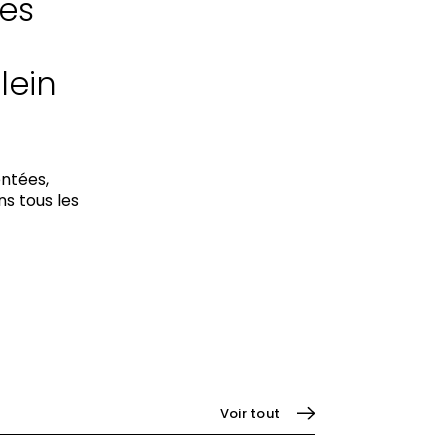
ces
lein
entées,
s tous les
Voir tout