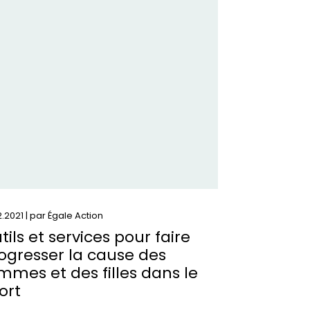
ils
rvices
ur
re
ogresser
use
s
mmes
2.2021 | par
Égale Action
s
tils et services pour faire
es
ogresser la cause des
ns
mmes et des filles dans le
ort
ort