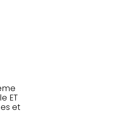
tème
le ET
les et