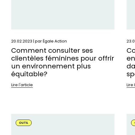
pour
de
offrir
off
un
da
environnement
so
plus
or
équitable?
sp
20.02.2023 | par
Égale Action
23.0
Comment consulter ses
Co
clientèles féminines pour offrir
en
un environnement plus
da
équitable?
sp
Lire l'article
Lire 
En
En
savoir
sav
OUTIL
plus
plu