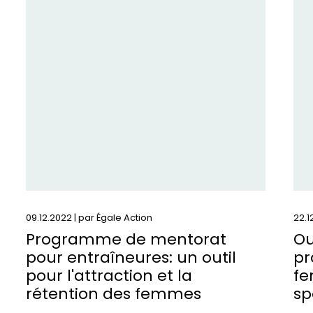
sur
sur
:
:
Programme
Out
de
et
mentorat
se
pour
po
entraîneures:
fai
un
pr
outil
la
pour
ca
l&#039;attraction
de
et
fe
la
et
09.12.2022 | par
Égale Action
22.1
rétention
de
Programme de mentorat
Ou
des
fill
pour entraîneures: un outil
pr
femmes
da
pour l'attraction et la
fe
le
rétention des femmes
sp
sp