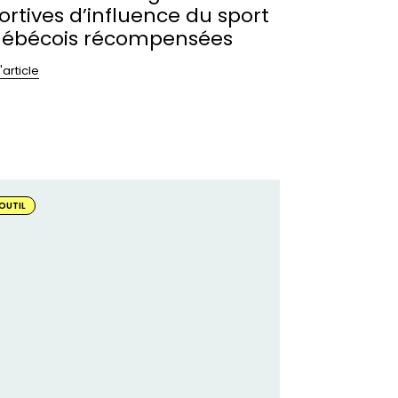
ortives d’influence du sport
ébécois récompensées
l'article
oir
OUTIL
s
mment
ruter
s
traîneures