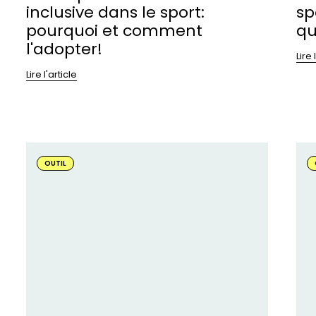
inclusive dans le sport:
sp
pourquoi et comment
qu
l'adopter!
Lire 
Lire l'article
En
En
savoir
sav
OUTIL
plus
plu
sur
sur
:
:
Comment
Co
consulter
rec
ses
de
clientèles
en
féminines
et