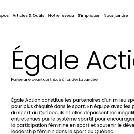
avigation
opos
Articles & Outils
Notre réseau
S'impliquer
Nous joindre
hercher
ans
rincipale
ous
s
Égale Act
tes
Partenaire ayant contribué à fonder La Lancée
Égale Action constitue les partenaires d’un milieu s
pour plus d’équité dans le sport. En équipe avec les
du sport au Québec, ils et elles dépassent les inégal
entretenues par le système sportif pour encourage
la participation féminine en sport et soutenir le d
leadership féminin dans le sport au Québec.