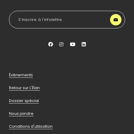
l'accueil
de
LA
S’inscrire à l'infolettre
Lancée
Aller
Aller
Aller
Aller
vers
vers
vers
vers
facebook
instagram
youtube
linkedin
Pied
Événements
de
Retour sur L'Élan
page
Dossier spécial
Nous joindre
Conditions d'utilisation