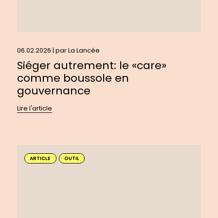
06.02.2026 | par
La Lancée
Siéger autrement: le «care»
comme boussole en
gouvernance
Lire l'article
En
savoir
ARTICLE
OUTIL
plus
sur
:
Créer
un