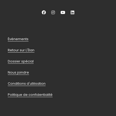
Aller
Aller
Aller
Aller
vers
vers
vers
vers
facebook
instagram
youtube
linkedin
Pied
Événements
de
Retour sur L'Élan
page
Dossier spécial
Nous joindre
Conditions d'utilisation
Politique de confidentialité