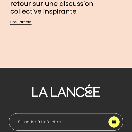
retour sur une discussion
collective inspirante
Lire l'article
Pour
se
diriger
à
l'accueil
de
LA
S’inscrire à l'infolettre
Lancée