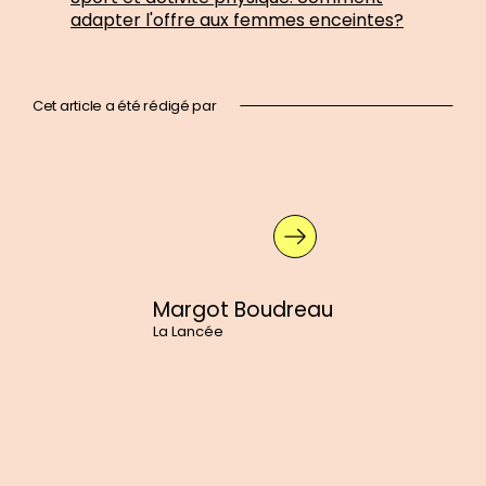
adapter l'offre aux femmes enceintes?
Cet article a été rédigé par
En
savoir
plus
sur
:
Margot
Boudreau
Margot Boudreau
La Lancée