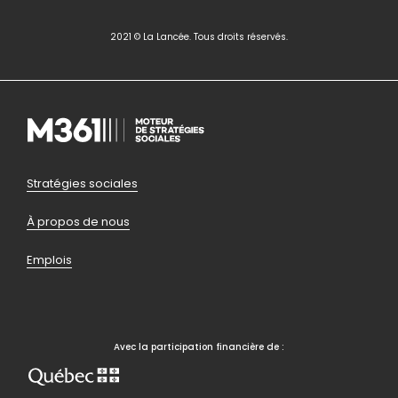
2021 © La Lancée. Tous droits réservés.
Pied
Stratégies sociales
de
À propos de nous
page
Emplois
bas
Avec la participation financière de :