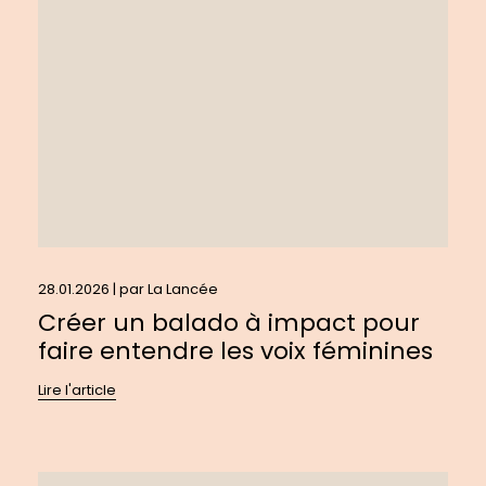
balado
à
impact
pour
faire
entendre
les
voix
féminines
28.01.2026 | par
La Lancée
Créer un balado à impact pour
faire entendre les voix féminines
Lire l'article
En