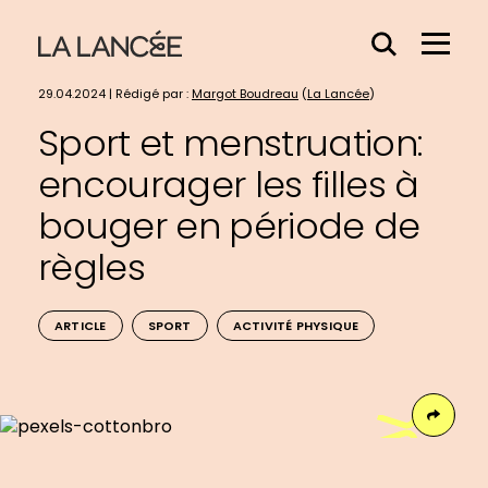
Effacer
Menu
le
Hamb
contenu
29.04.2024 | Rédigé par :
Margot Boudreau
(
La Lancée
)
du
Sport et menstruation:
champs
encourager les filles à
bouger en période de
règles
ARTICLE
SPORT
ACTIVITÉ PHYSIQUE
Face