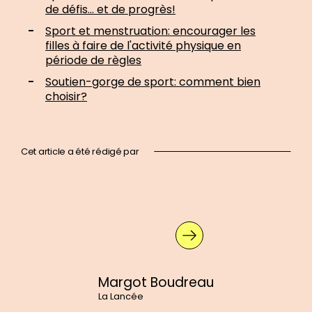
de défis… et de progrès!
Sport et menstruation: encourager les
filles à faire de l'activité physique en
période de règles
Soutien-gorge de sport: comment bien
choisir?
Cet article a été rédigé par
En
savoir
plus
sur
:
Margot
Boudreau
Margot Boudreau
La Lancée