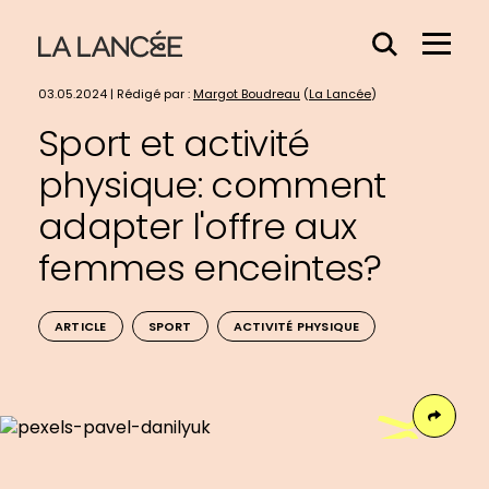
Effacer
Menu
le
Hamb
contenu
03.05.2024 | Rédigé par :
Margot Boudreau
(
La Lancée
)
du
Sport et activité
champs
physique: comment
adapter l'offre aux
femmes enceintes?
ARTICLE
SPORT
ACTIVITÉ PHYSIQUE
Face