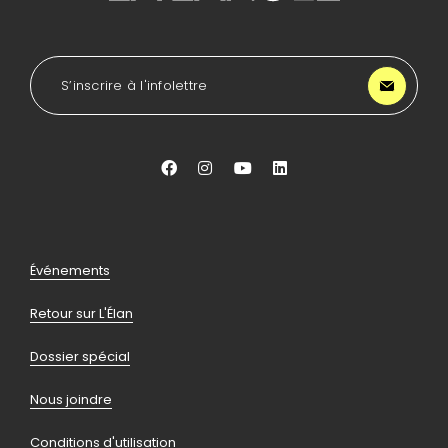
à
l'accueil
de
LA
S’inscrire à l'infolettre
Lancée
Aller
Aller
Aller
Aller
vers
vers
vers
vers
facebook
instagram
youtube
linkedin
Pied
Événements
de
Retour sur L'Élan
page
Dossier spécial
Nous joindre
Conditions d'utilisation