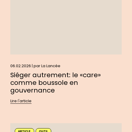
comme
boussole
en
gouvernance
06.02.2026 | par
La Lancée
Siéger autrement: le «care»
comme boussole en
gouvernance
Lire l'article
En
ARTICLE
OUTIL