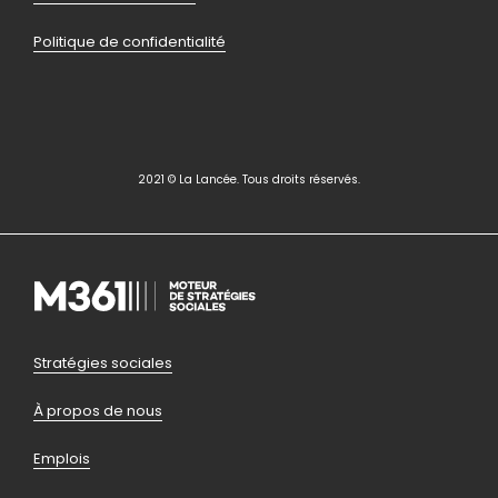
Politique de confidentialité
2021 © La Lancée. Tous droits réservés.
Pied
Stratégies sociales
de
À propos de nous
page
Emplois