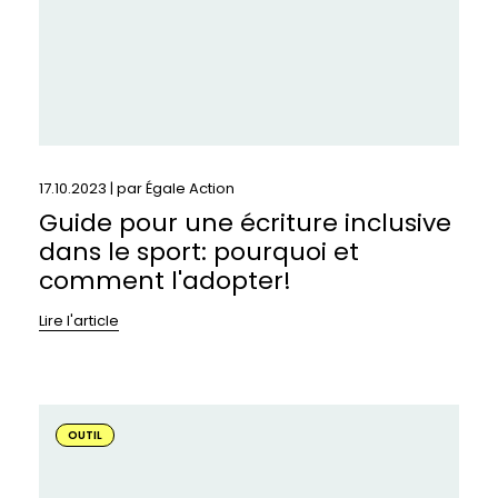
sport:
pourquoi
et
comment
l&#039;adopter!
17.10.2023 | par
Égale Action
Guide pour une écriture inclusive
dans le sport: pourquoi et
comment l'adopter!
Lire l'article
En
savoir
OUTIL
plus
sur