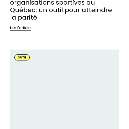
organisations sportives au
Québec: un outil pour atteindre
la parité
Lire l'article
En
savoir
OUTIL
plus
sur
:
Conciliation
de
la
vie
personnelle
et
professionnelle:
pourquoi