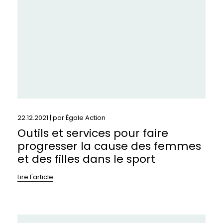
faire
progresser
la
cause
des
femmes
et
des
filles
dans
le
22.12.2021 | par
Égale Action
sport
Outils et services pour faire
progresser la cause des femmes
et des filles dans le sport
Lire l'article
En