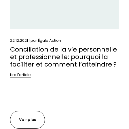
la
faciliter
et
comment
l’atteindre ?
22.12.2021 | par
Égale Action
Conciliation de la vie personnelle
et professionnelle: pourquoi la
faciliter et comment l’atteindre ?
Lire l'article
Voir plus