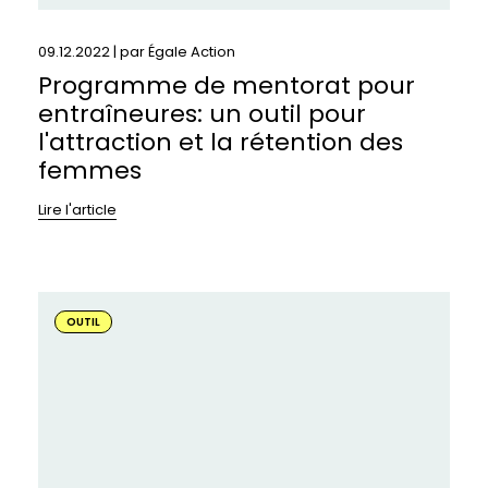
femmes
09.12.2022 | par
Égale Action
Programme de mentorat pour
entraîneures: un outil pour
l'attraction et la rétention des
femmes
Lire l'article
En
savoir
OUTIL
plus
sur
:
Outils
et
services
pour