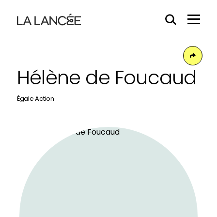
Effacer
Menu
le
Hamb
contenu
du
Face
champs
Hélène de Foucaud
Égale Action