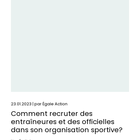
:
Comment
recruter
des
entraîneures
et
des
officielles
dans
son
organisation
sportive?
23.01.2023 | par
Égale Action
Comment recruter des
entraîneures et des officielles
dans son organisation sportive?