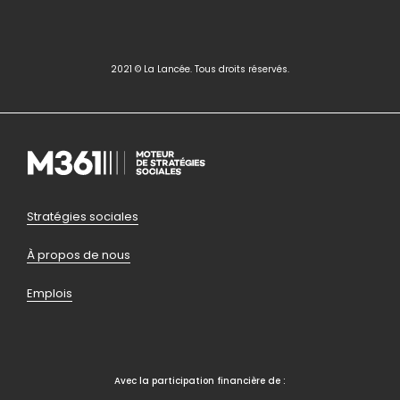
2021 © La Lancée. Tous droits réservés.
Pied
Stratégies sociales
de
À propos de nous
page
Emplois
bas
Avec la participation financière de :