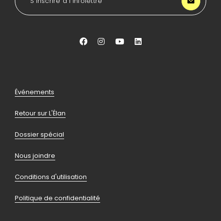
S’inscrire à l'infolettre
Lancée
Aller
Aller
Aller
Aller
vers
vers
vers
vers
facebook
instagram
youtube
linkedin
Pied
Événements
de
Retour sur L'Élan
page
Dossier spécial
Nous joindre
Conditions d'utilisation
Politique de confidentialité