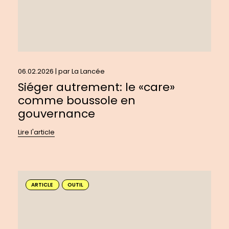
06.02.2026 | par
La Lancée
Siéger autrement: le «care»
comme boussole en
gouvernance
Lire l'article
En
savoir
ARTICLE
OUTIL
plus
sur
: