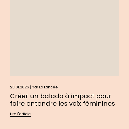
Créer
un
balado
à
impact
pour
faire
entendre
les
voix
féminines
28.01.2026 | par
La Lancée
Créer un balado à impact pour
faire entendre les voix féminines
Lire l'article