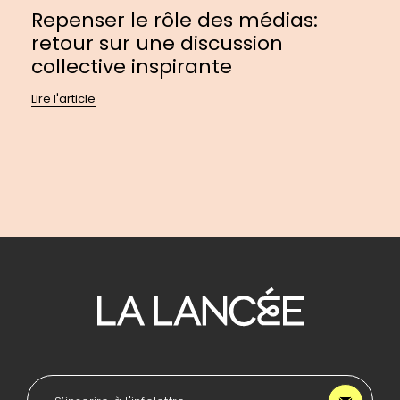
Repenser le rôle des médias:
retour sur une discussion
collective inspirante
Lire l'article
Pour
se
diriger
à
l'accueil
de
LA