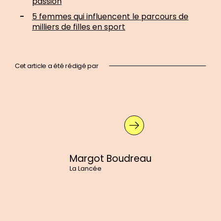
passion
5 femmes qui influencent le parcours de
milliers de filles en sport
Cet article a été rédigé par
En
savoir
plus
sur
:
Margot
Boudreau
Margot Boudreau
La Lancée