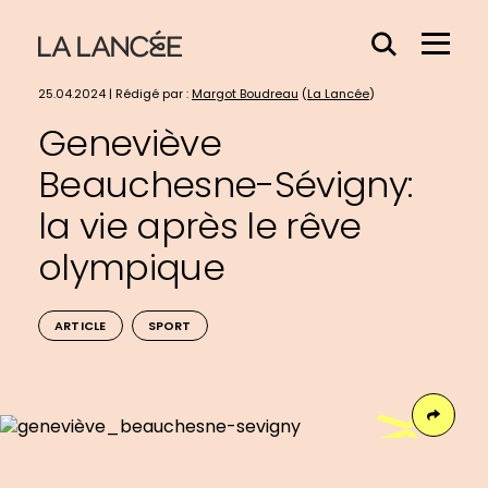
Effacer
Menu
le
Hamb
contenu
25.04.2024 | Rédigé par :
Margot Boudreau
(
La Lancée
)
du
Geneviève
champs
Beauchesne-Sévigny:
la vie après le rêve
olympique
ARTICLE
SPORT
Face