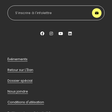
l'accueil
de
LA
S’inscrire à l'infolettre
Lancée
Aller
Aller
Aller
Aller
vers
vers
vers
vers
facebook
instagram
youtube
linkedin
Pied
Événements
de
Retour sur L'Élan
page
Dossier spécial
Nous joindre
Conditions d'utilisation