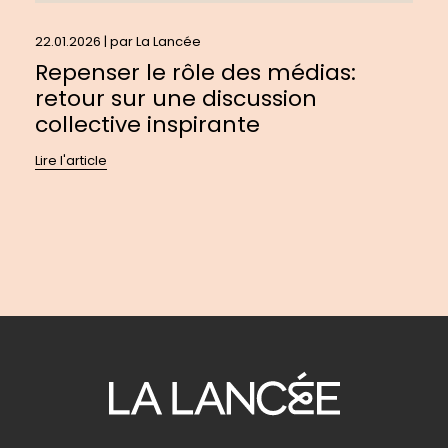
22.01.2026 | par
La Lancée
Repenser le rôle des médias:
retour sur une discussion
collective inspirante
Lire l'article
Pour
se
diriger
à