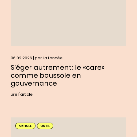
en
gouvernance
06.02.2026 | par
La Lancée
Siéger autrement: le «care»
comme boussole en
gouvernance
Lire l'article
En
savoir
ARTICLE
OUTIL
plus