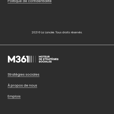
Politique de confidentialité
2021 © La Lancée. Tous droits réservés.
Pied
Stratégies sociales
de
À propos de nous
page
Emplois
bas