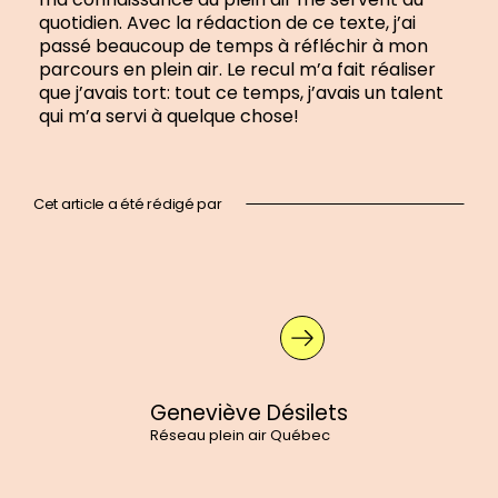
quotidien. Avec la rédaction de ce texte, j’ai
passé beaucoup de temps à réfléchir à mon
parcours en plein air. Le recul m’a fait réaliser
que j’avais tort: tout ce temps, j’avais un talent
qui m’a servi à quelque chose!
Cet article a été rédigé par
En
savoir
plus
sur
:
Geneviève
Désilets
Geneviève Désilets
Réseau plein air Québec