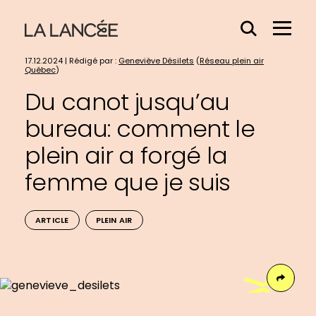
Effacer
Menu
le
Hamb
contenu
17.12.2024 | Rédigé par :
Geneviève Désilets
(
Réseau plein air
du
Québec
)
champs
Du canot jusqu’au
bureau: comment le
plein air a forgé la
femme que je suis
ARTICLE
PLEIN AIR
Face