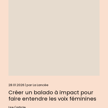
sur
:
Créer
un
balado
à
impact
pour
faire
entendre
les
voix
féminines
28.01.2026 | par
La Lancée
Créer un balado à impact pour
faire entendre les voix féminines
Lire l'article