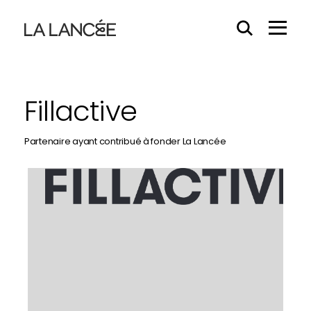
Effacer
Menu
le
Hamb
contenu
du
champs
Fillactive
Partenaire ayant contribué à fonder La Lancée