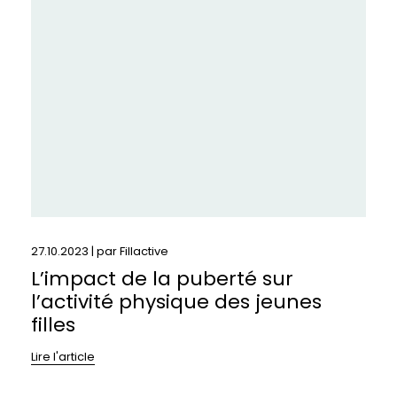
de
la
puberté
sur
l’activité
physique
des
jeunes
filles
27.10.2023 | par
Fillactive
L’impact de la puberté sur
l’activité physique des jeunes
filles
Lire l'article