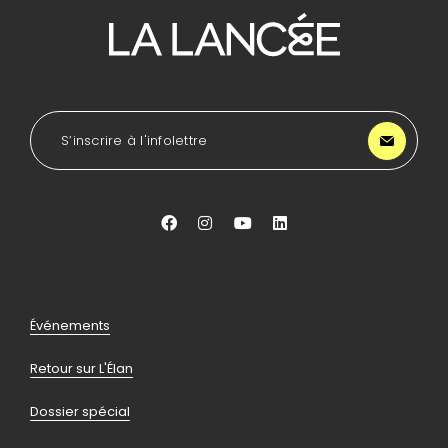
Pour
se
diriger
à
l'accueil
de
LA
S’inscrire à l'infolettre
Lancée
Aller
Aller
Aller
Aller
vers
vers
vers
vers
facebook
instagram
youtube
linkedin
Pied
Événements
de
Retour sur L'Élan
page
Dossier spécial