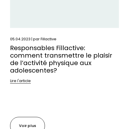
physique
aux
adolescentes?
05.04.2023 | par
Fillactive
Responsables Fillactive:
comment transmettre le plaisir
de l’activité physique aux
adolescentes?
Lire l'article
Voir plus