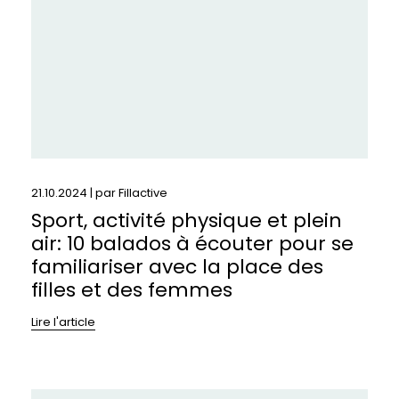
air:
10
balados
à
écouter
pour
se
familiariser
avec
la
21.10.2024 | par
Fillactive
place
Sport, activité physique et plein
des
air: 10 balados à écouter pour se
filles
et
familiariser avec la place des
des
filles et des femmes
femmes
Lire l'article
En