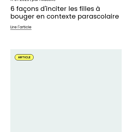
6 façons d'inciter les filles à
bouger en contexte parascolaire
Lire l'article
En
savoir
ARTICLE
plus
sur
:
Responsables
Fillactive:
comment
transmettre
le
plaisir
de
l’activité