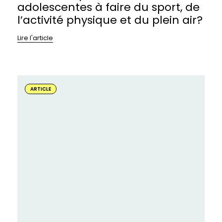
adolescentes à faire du sport, de
l’activité physique et du plein air?
Lire l'article
En
savoir
ARTICLE
plus
sur
:
5
femmes
d&#039;affaires
inspirantes
qui
intègrent
l&#039;activité
physique
dans