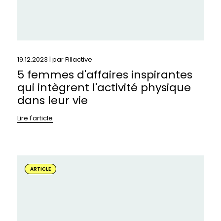
leur
vie
19.12.2023 | par
Fillactive
5 femmes d'affaires inspirantes
qui intègrent l'activité physique
dans leur vie
Lire l'article
En
savoir
ARTICLE
plus
sur
:
L’impact